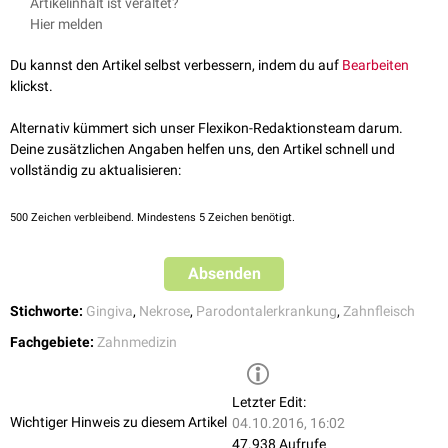
Artikelinhalt ist veraltet?
Mangelernährung
,
Rauchen
, allgemeine Abwehrschwäche oder eine
Fusobacterium nucleatum
,
Fusobacterium periodonticum
,
Prevotella
Hier melden
Kombination dieser Faktoren getriggert werden. Die NUG ist eine häufige
intermedia
oder
Prevotella nigrescens
), sowie
Spirochäten
und
orale Manifestation einer fortgeschrittenen
HIV-Infektion
bzw. der
AIDS
-
Actinomyces
spp. nachweisen.
Du kannst den Artikel selbst verbessern, indem du auf
Bearbeiten
Erkrankung.
klickst.
Alternativ kümmert sich unser Flexikon-Redaktionsteam darum.
Deine zusätzlichen Angaben helfen uns, den Artikel schnell und
vollständig zu aktualisieren:
500
Zeichen verbleibend. Mindestens 5 Zeichen benötigt.
Absenden
Stichworte:
Gingiva
,
Nekrose
,
Parodontalerkrankung
,
Zahnfleisch
Fachgebiete:
Zahnmedizin
Letzter Edit:
Wichtiger Hinweis zu diesem Artikel
04.10.2016, 16:02
47.938 Aufrufe