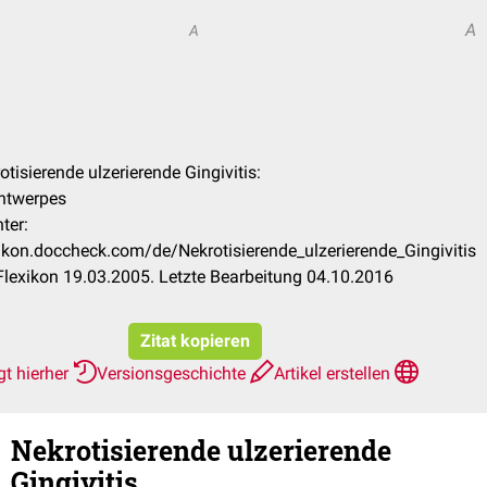
A
A
otisierende ulzerierende Gingivitis:
Antwerpes
ter:
xikon.doccheck.com/de/Nekrotisierende_ulzerierende_Gingivitis
lexikon 19.03.2005. Letzte Bearbeitung 04.10.2016
Zitat kopieren
gt hierher
Versionsgeschichte
Artikel erstellen
Nekrotisierende ulzerierende
Gingivitis