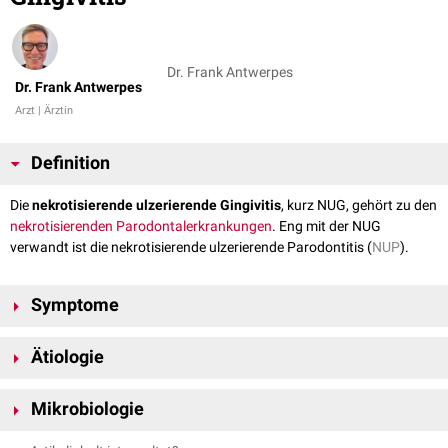
Dr. Frank Antwerpes
Dr. Frank Antwerpes
Arzt | Ärztin
Definition
Die
nekrotisierende ulzerierende Gingivitis
, kurz NUG, gehört zu den
nekrotisierenden
Parodontalerkrankungen
. Eng mit der NUG
verwandt ist die nekrotisierende ulzerierende Parodontitis (
NUP
).
Symptome
Die nekrotisierende ulzerierende Gingivitis ist durch
Nekrosen
des
Ätiologie
Zahnfleisches (
Gingiva
), vor allem in Form "ausgestanzter"
Interdentalpapillen
, sowie durch Blutung und
Schmerz
gekennzeichnet.
Die genauen Ursachen der NUG sind noch nicht vollständig geklärt.
Sekundär können ein ausgeprägter
Foetor ex ore
und so genannte
Mikrobiologie
Auslösend ist in der Regel eine
Immundefizienz
, die die lokale
Pseudomembranen
auftreten.
Erregerabwehr im Gingivabereich herabsetzt. Sie kann durch
Stress
,
In den gingivalen
Läsionen
lassen sich fusiforme Bakterien (u.a.