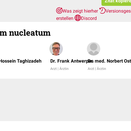
Zitat kopier
Was zeigt hierher
Versionsges
erstellen
Discord
um nucleatum
 Hossein Taghizadeh
Dr. Frank Antwerpes
Dr. med. Norbert Os
Arzt | Ärztin
Arzt | Ärztin