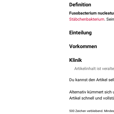
Definition
Fusobacterium nucleat
Stäbchenbakterium
. Sei
Einteilung
Gegenwärtig (2020) wird 
Vorkommen
Fusobacterium nucle
Fusobacterium nucleatu
Fusobacterium nucl
Klinik
Fusobacterium nucle
Fusobacterium nuclea
Fusobacterium nucleatum 
Artikelinhalt ist veralt
Fusobacterium nucle
supragingivaler
Plaque
. 
Du kannst den Artikel se
grampositiven
und gramn
eine große Rolle bei der
Alternativ kümmert sich
Gemeinsam mit
Trepone
Artikel schnell und vollst
500
Zeichen verbleibend. Mindes