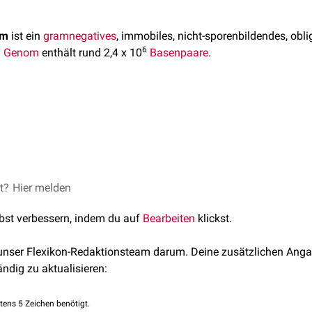
um
ist ein
gramnegatives
, immobiles, nicht-sporenbildendes, obl
6
n
Genom
enthält rund 2,4 x 10
Basenpaare
.
Fusobacterium nucleatum in 5 Subspezies unterteilt:
atum nucleatum
m kommt u.a. in der
Mundhöhle
des Menschen vor.
eatum polymorphum
atum fusiforme
tum vincentii
ist eine der am häufigsten isolierten Bakterienarten in
et?
Hier melden
subging
atum animalis
Das liegt daran, dass Fusobakterien die Fähigkeit haben, an viel
lbst verbessern, indem du auf
Bearbeiten
klickst.
egativen Bakterien wie z.B.
Porphyromonas gingivalis
zu ädhäri
 Entstehung der
Parodontitis
.
 unser Flexikon-Redaktionsteam darum. Deine zusätzlichen Anga
ma vincentii
kann Fusobacterium nucleatum eine
Angina Plaut-
ändig zu aktualisieren:
tens 5 Zeichen benötigt.