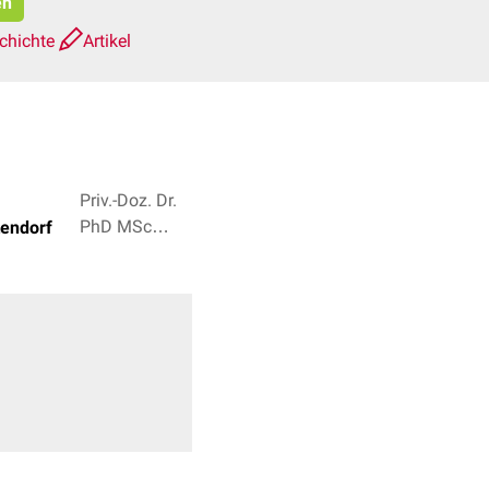
en
chichte
Artikel
Priv.-Doz. Dr.
PhD MSc
tendorf
Hossein
Taghizadeh,
Dr. Frank
Antwerpes + 1