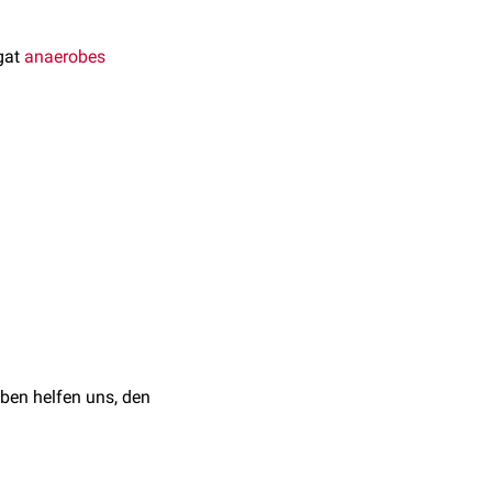
igat
anaerobes
ivaler
und
e verschiedene Arten von
eren. Es spielt deshalb
ben helfen uns, den
Vincent
auslösen.