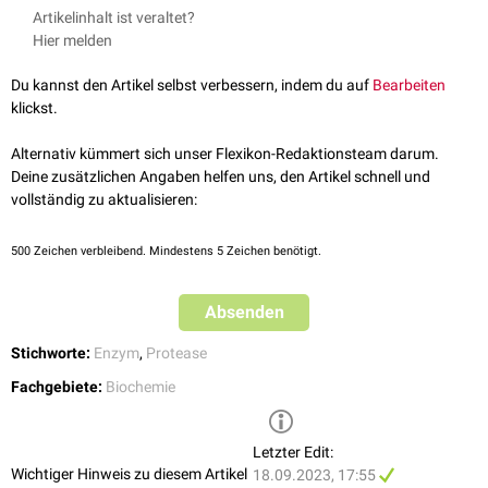
Löffler/Petrides: Biochemie und Pathobiochemie, 9. Auflage, Springer
Artikelinhalt ist veraltet?
zur
Enzymklasse
der
Hydrolasen
.
Verlag
Hier melden
Das bevorzugte
Substrat
von Gastricin ist
Casein
, das wichtigste Protein
der
Muttermilch
. Dadurch können die im Casein enthaltenen
Du kannst den Artikel selbst verbessern, indem du auf
Bearbeiten
Calciumphosphate
freigesetzt werden.
klickst.
Im Gegensatz zu Pepsin liegt das
pH-Optimum
von Gastricin im Bereich
eines weniger
sauren
pH-Wertes
von etwa 3.
Alternativ kümmert sich unser Flexikon-Redaktionsteam darum.
Deine zusätzlichen Angaben helfen uns, den Artikel schnell und
vollständig zu aktualisieren:
500
Zeichen verbleibend. Mindestens 5 Zeichen benötigt.
Absenden
Stichworte:
Enzym
,
Protease
Fachgebiete:
Biochemie
Letzter Edit:
Wichtiger Hinweis zu diesem Artikel
18.09.2023, 17:55