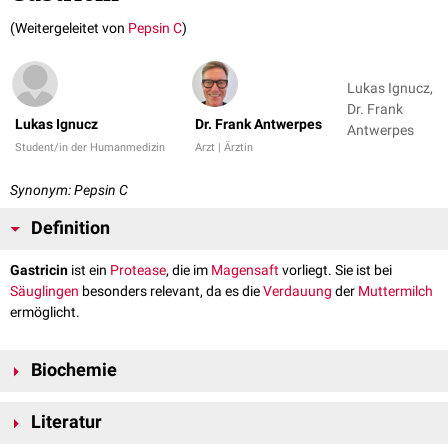
(Weitergeleitet von
Pepsin C
)
Lukas Ignucz,
Dr. Frank
Lukas Ignucz
Dr. Frank Antwerpes
Antwerpes
Student/in der Humanmedizin
Arzt | Ärztin
Synonym: Pepsin C
Definition
Gastricin
ist ein
Protease
, die im
Magensaft
vorliegt. Sie ist bei
Säuglingen
besonders relevant, da es die
Verdauung
der
Muttermilch
ermöglicht.
Biochemie
Gastricin wird wie
Pepsin
von den
Hauptzellen
der
Magendrüsen
in das
Literatur
Magenlumen
sezerniert
, um dort
proteolytische
Spaltungen von
Nahrungsproteinen
zu
katalysieren
. Somit gehört es wie alle Proteasen