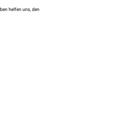
ben helfen uns, den
., Shiminski-Maher, T.,
ogical analysis of
1–1011.