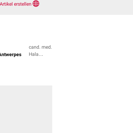
Artikel erstellen
cand. med.
Hala
 Antwerpes
Mammadova,
Natascha van
den Höfel + 2