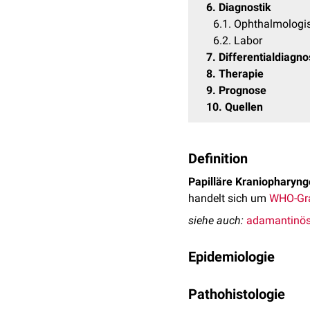
6
Diagnostik
6.1
Ophthalmologi
6.2
Labor
7
Differentialdiagn
8
Therapie
9
Prognose
10
Quellen
Definition
Papilläre Kraniopharyn
handelt sich um
WHO-Gr
siehe auch:
adamantinös
Epidemiologie
Die papillären Kranioph
Pathohistologie
Erwachsenen auf. Es bes