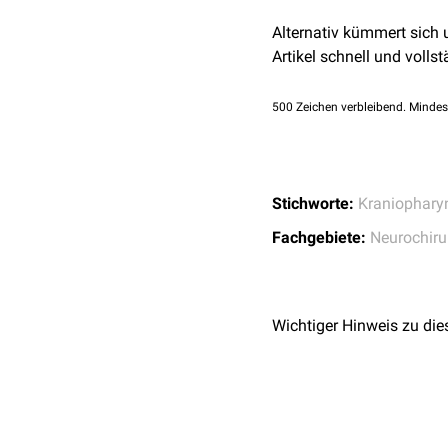
endokrinologisches
S
https://doi.org/10.1
Alternativ kümmert sich
↑
Weiner, H. L., Wisof
Artikel schnell und vollst
Flamm, E. S., Epstein, 
factors predictive of
500
Zeichen verbleibend. Mindes
Stichworte:
Kraniophar
Fachgebiete:
Neurochiru
Wichtiger Hinweis zu die