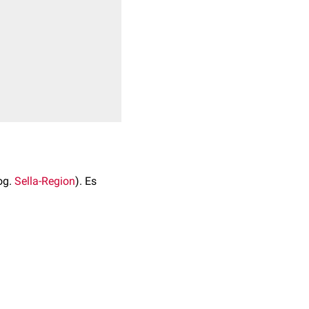
og.
Sella-Region
). Es
reten ausschließlich bei
[
1
]
für bestimmte Ethnien.