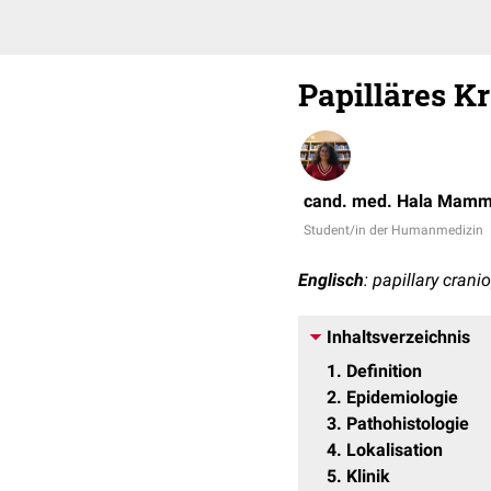
Papilläres 
cand. med. Hala Mam
Student/in der Humanmedizin
Englisch
: papillary cran
Inhaltsverzeichnis
1
Definition
2
Epidemiologie
3
Pathohistologie
4
Lokalisation
5
Klinik