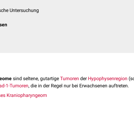
sche Untersuchung
osen
geome
sind seltene, gutartige
Tumoren
der
Hypophysenregion
(s
ad-1-Tumoren
, die in der Regel nur bei Erwachsenen auftreten.
es Kraniopharyngeom
aryngeome machen etwa 10 % aller Kraniopharyngeome aus. Sie t
teht weder eine Präferenz für ein bestimmtes
Geschlecht
, noch 