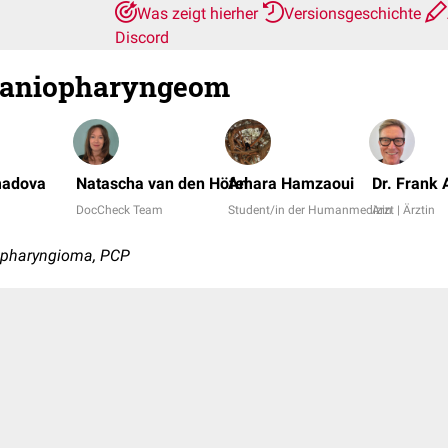
Was zeigt hierher
Versionsgeschichte
Discord
Kraniopharyngeom
madova
Natascha van den Höfel
Amara Hamzaoui
Dr. Frank
DocCheck Team
Student/in der Humanmedizin
Arzt | Ärztin
iopharyngioma, PCP