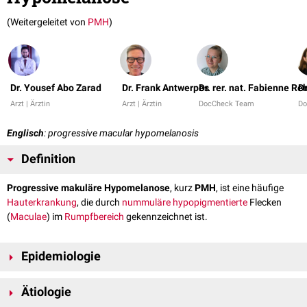
(Weitergeleitet von
PMH
)
Dr. Yousef Abo Zarad
Dr. Frank Antwerpes
Dr. rer. nat. Fabienne Re
Dr
Arzt | Ärztin
Arzt | Ärztin
DocCheck Team
Do
Englisch
: progressive macular hypomelanosis
Definition
Progressive makuläre Hypomelanose
, kurz
PMH
, ist eine häufige
Hauterkrankung
, die durch
nummuläre
hypopigmentierte
Flecken
(
Maculae
) im
Rumpfbereich
gekennzeichnet ist.
Epidemiologie
PMH tritt vor allem bei
Jugendlichen
und jungen
Erwachsenen
auf.
Ätiologie
Frauen sind häufiger betroffen als Männer, zudem ist eine Häufung bei