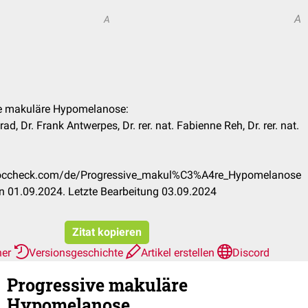
A
A
ive makuläre Hypomelanose:
ad, Dr. Frank Antwerpes, Dr. rer. nat. Fabienne Reh, Dr. rer. nat.
n.doccheck.com/de/Progressive_makul%C3%A4re_Hypomelanose
n 01.09.2024. Letzte Bearbeitung 03.09.2024
Zitat kopieren
her
Versionsgeschichte
Artikel erstellen
Discord
Progressive makuläre
Hypomelanose