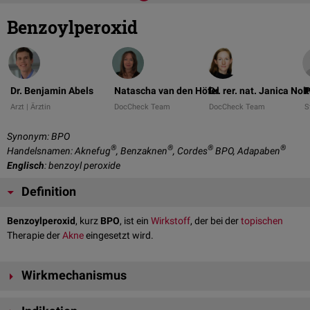
Benzoylperoxid
Dr. Benjamin Abels
Natascha van den Höfel
Dr. rer. nat. Janica Nol
P
Arzt | Ärztin
DocCheck Team
DocCheck Team
S
Synonym: BPO
®
®
®
®
Handelsnamen: Aknefug
, Benzaknen
, Cordes
BPO, Adapaben
Englisch
: benzoyl peroxide
Definition
Benzoylperoxid
, kurz
BPO
, ist ein
Wirkstoff
, der bei der
topischen
Therapie der
Akne
eingesetzt wird.
Wirkmechanismus
Benzolyperoxid hat eine
antimikrobielle
,
antiseborrhoische
,