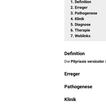
1
Definition
2
Erreger
3
Pathogenese
4
Klinik
5
Diagnose
6
Therapie
7
Weblinks
Definition
Die
Pityriasis versicolor
i
Erreger
Erreger der Pityriasis ver
Pathogenese
gehört bei nahezu der g
Schwächung der lokalen 
Da Malassezia furfur zur
harmlos und nicht
Klinik
konta
Warum die Erkrankung sic
Zu beobachten ist eine 