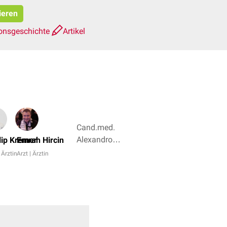
ieren
ionsgeschichte
Artikel
Cand.med.
Alexandros
llip Kremer
Emrah Hircin
Oikonomidis,
| Ärztin
Arzt | Ärztin
Dr. med.
Helmut
Hentschel +
6