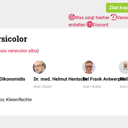
Zitat kop
Was zeigt hierher
Vers
erstellen
Discord
rsicolor
asis versicolor alba
)
Oikonomidis
Dr. med. Helmut Hentschel
Dr. Frank Antwerpes
Phi
Arzt | Ärztin
Arzt | Ärztin
Arzt 
r, Kleienflechte