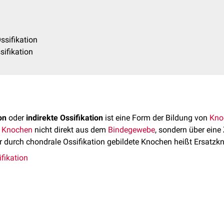
ssifikation
ifikation
on
oder
indirekte Ossifikation
ist eine Form der Bildung von
Kno
r
Knochen
nicht direkt aus dem
Bindegewebe
, sondern über ein
er durch chondrale Ossifikation gebildete Knochen heißt Ersatzk
fikation
ikation entsteht aus dem
mesenchymalen
Bindegewebe zunächs
s entspricht in seiner Gestalt im Wesentlichen dem endgültigen