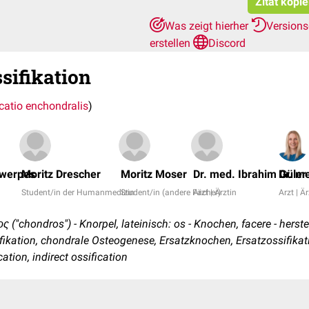
Zitat kopi
Was zeigt hierher
Version
erstellen
Discord
sifikation
icatio enchondralis
)
twerpes
Moritz Drescher
Moritz Moser
Dr. med. Ibrahim Güler
Dr. m
Student/in der Humanmedizin
Student/in (andere Fächer)
Arzt | Ärztin
Arzt | Är
 ("chondros") - Knorpel, lateinisch: os - Knochen, facere - herste
fikation, chondrale Osteogenese, Ersatzknochen, Ersatzossifikat
cation, indirect ossification