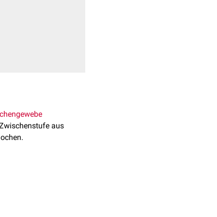
chengewebe
e Zwischenstufe aus
nochen.
t ein
Primordialskelett
 Knochen. Während diese