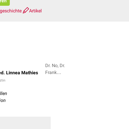
eren
sgeschichte
Artikel
Dr. No, Dr.
Frank
ed. Linnea Mathies
Antwerpes
ztin
+ 6
llen
ion