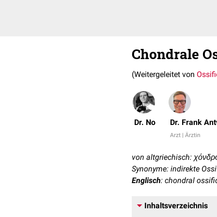
Chondrale Os
(Weitergeleitet von
Ossif
Dr. No
Dr. Frank An
Arzt | Ärztin
von altgriechisch: χόνδρος
Synonyme: indirekte Ossi
Englisch
: chondral ossifi
Inhaltsverzeichnis