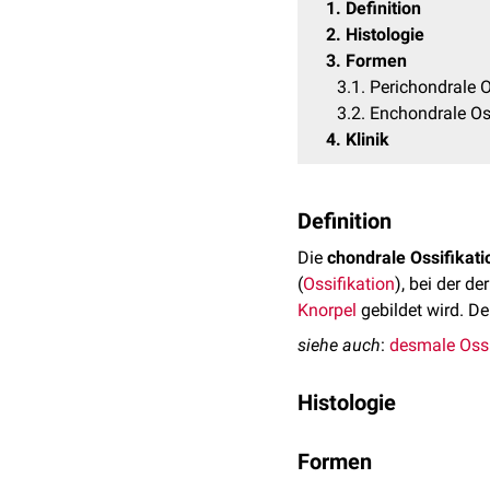
1
Definition
2
Histologie
3
Formen
3.1
Perichondrale O
3.2
Enchondrale Oss
4
Klinik
Definition
Die
chondrale Ossifikati
(
Ossifikation
), bei der de
Knorpel
gebildet wird. D
siehe auch
:
desmale Ossi
Histologie
Bei der chondralen Ossif
Formen
aus
hyalinem Knorpel
. E