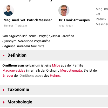
Mag. m
vet.
Patrick
Mag. med. vet. Patrick Messner
Dr. Frank Antwerpes
Messner
Tierarzt | Tierärztin
Arzt | Ärztin
Dr. Fran
Antwer
von altgriechisch: ornis - Vogel; nyssein - stechen
Synonym: Nordische Vogelmilbe
Englisch:
northern fowl mite
Definition
Ornithonyssus sylvarium
ist eine
Milbe
aus der Familie
Macronyssidae
innerhalb der Ordnung
Mesostigmata
. Sie ist der
Erreger
der
Ornithonyssose
des
Huhns
.
Taxonomie
Stamm:
Arthropoda
Morphologie
Unterstamm:
Amandibulata
Klasse:
Arachnida