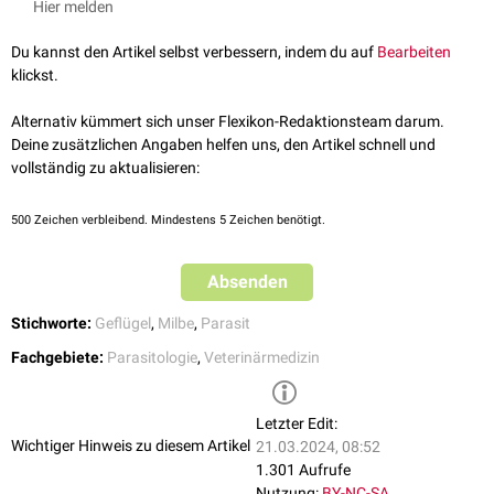
Hier melden
überarbeitete Auflage. Enke-Verlag, 2008.
Du kannst den Artikel selbst verbessern, indem du auf
Bearbeiten
klickst.
Alternativ kümmert sich unser Flexikon-Redaktionsteam darum.
Deine zusätzlichen Angaben helfen uns, den Artikel schnell und
vollständig zu aktualisieren:
500
Zeichen verbleibend. Mindestens 5 Zeichen benötigt.
Absenden
Stichworte:
Geflügel
,
Milbe
,
Parasit
Fachgebiete:
Parasitologie
,
Veterinärmedizin
Letzter Edit:
Wichtiger Hinweis zu diesem Artikel
21.03.2024, 08:52
1.301 Aufrufe
Nutzung:
BY-NC-SA