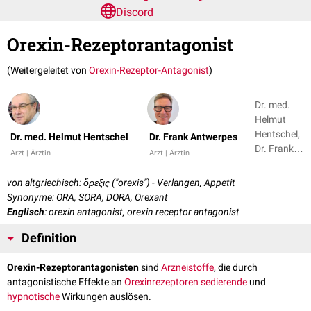
Discord
Orexin-Rezeptorantagonist
(Weitergeleitet von
Orexin-Rezeptor-Antagonist
)
Dr. med.
Helmut
Hentschel,
Dr. med. Helmut Hentschel
Dr. Frank Antwerpes
Dr. Frank
Arzt | Ärztin
Arzt | Ärztin
Antwerpes
von altgriechisch: ὄρεξις ("orexis") - Verlangen, Appetit
Synonyme: ORA, SORA, DORA, Orexant
Englisch
: orexin antagonist, orexin receptor antagonist
Definition
Orexin-Rezeptorantagonisten
sind
Arzneistoffe
, die durch
antagonistische Effekte an
Orexinrezeptoren
sedierende
und
hypnotische
Wirkungen auslösen.