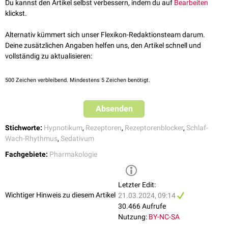
von
Toleranz
,
Abhängigkeit
oder
Entzugserscheinungen
in den klinischen
Du kannst den Artikel selbst verbessern, indem du auf
Bearbeiten
Studien bisher (2023) nicht beobachtet.
klickst.
Alternativ kümmert sich unser Flexikon-Redaktionsteam darum.
Deine zusätzlichen Angaben helfen uns, den Artikel schnell und
vollständig zu aktualisieren:
500
Zeichen verbleibend. Mindestens 5 Zeichen benötigt.
Absenden
Stichworte:
Hypnotikum
,
Rezeptoren
,
Rezeptorenblocker
,
Schlaf-
Wach-Rhythmus
,
Sedativum
Fachgebiete:
Pharmakologie
Letzter Edit:
Wichtiger Hinweis zu diesem Artikel
21.03.2024, 09:14
30.466 Aufrufe
Nutzung:
BY-NC-SA