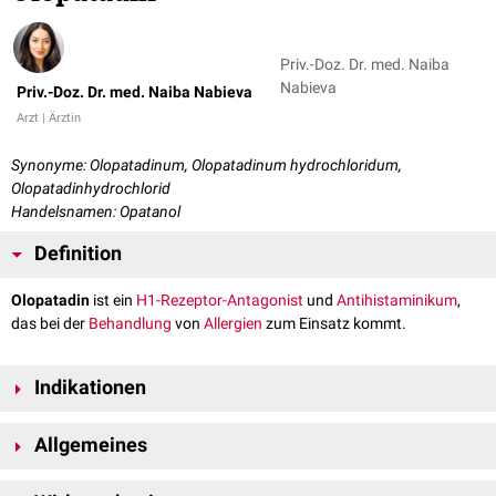
Priv.-Doz. Dr. med. Naiba
Nabieva
Priv.-Doz. Dr. med. Naiba Nabieva
Arzt | Ärztin
Synonyme: Olopatadinum, Olopatadinum hydrochloridum,
Olopatadinhydrochlorid
Handelsnamen: Opatanol
Definition
Olopatadin
ist ein
H1-Rezeptor-Antagonist
und
Antihistaminikum
,
das bei der
Behandlung
von
Allergien
zum Einsatz kommt.
Indikationen
Die Verschreibung von Olopatadin ist bei der
allergischen Konjunktivitis
Allgemeines
indiziert, die meistens in Zusammenhang mit einer
allergischen Rhinitis
auftritt.
Olopatadin ist in Form von
Augentropfen
erhältlich, die ein bis zwei mal