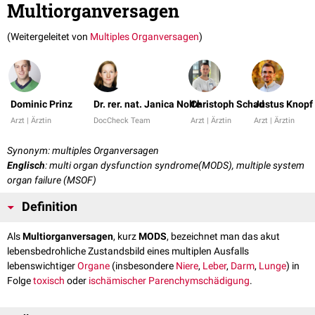
Multiorganversagen
(Weitergeleitet von
Multiples Organversagen
)
Dominic Prinz
Dr. rer. nat. Janica Nolte
Christoph Schad
Justus Knopf
Arzt | Ärztin
DocCheck Team
Arzt | Ärztin
Arzt | Ärztin
Synonym: multiples Organversagen
Englisch
: multi organ dysfunction syndrome(MODS), multiple system
organ failure (MSOF)
Definition
Als
Multiorganversagen
, kurz
MODS
, bezeichnet man das akut
lebensbedrohliche Zustandsbild eines multiplen Ausfalls
lebenswichtiger
Organe
(insbesondere
Niere
,
Leber
,
Darm
,
Lunge
) in
Folge
toxisch
oder
ischämischer
Parenchymschädigung
.