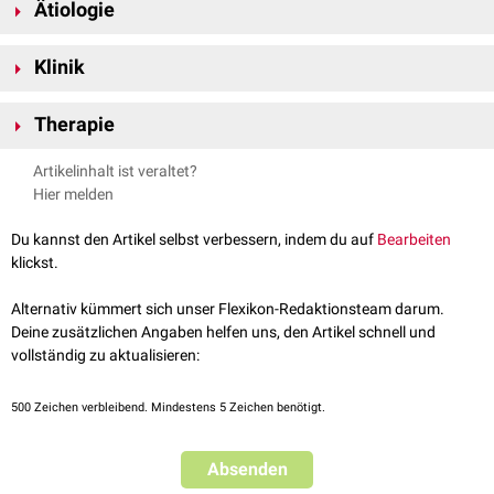
Ätiologie
Mögliche Ursachen sind
Klinik
Intoxikationen
(
Dinitrophenol
,
Colchicin
, u.a.)
Schockzustände
Die Symptome ergeben sich aus den jeweiligen Organinsuffizienzen.
Therapie
hypovolämischer Schock
anaphylaktischer Schock
Ein Multiorganversagen weist eine hohe
Letalität
auf und erfordert
septischer Schock
und
Artikelinhalt ist veraltet?
deshalb eine
intensivmedizinische
Versorgung unter kontinuierlichem
progrediente
thrombotische
Gefäßverschlüsse (z.B. bei
Protein-C-
Hier melden
Monitoring der
Vitalfunktionen
. Typische Behandlungsoptionen sind u.a.
Mangel
)
die medikamentöse
Schockbekämpfung
und verschiedene
Du kannst den Artikel selbst verbessern, indem du auf
Bearbeiten
Organersatzverfahren
(z.B.
Hämodialyse
).
klickst.
siehe hierzu:
ANV
,
Leberinsuffizienz
,
ARDS
,
Verbrauchskoagulopathie
Alternativ kümmert sich unser Flexikon-Redaktionsteam darum.
Deine zusätzlichen Angaben helfen uns, den Artikel schnell und
vollständig zu aktualisieren:
500
Zeichen verbleibend. Mindestens 5 Zeichen benötigt.
Absenden