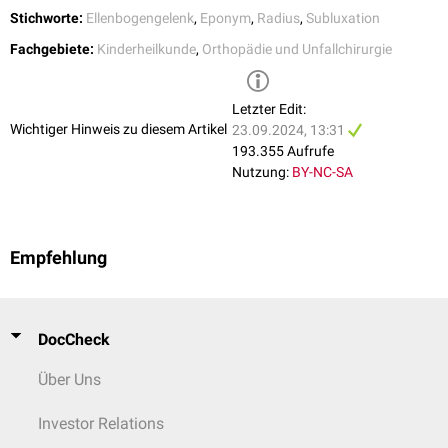
Stichworte:
Ellenbogengelenk
,
Eponym
,
Radius
,
Subluxation
Fachgebiete:
Kinderheilkunde
,
Orthopädie und Unfallchirurgie
Letzter Edit:
Wichtiger Hinweis zu diesem Artikel
23.09.2024, 13:31
193.355 Aufrufe
Nutzung:
BY-NC-SA
Empfehlung
DocCheck
Über Uns
Investor Relations