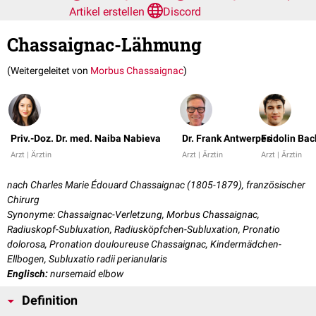
Artikel erstellen
Discord
Chassaignac-Lähmung
(Weitergeleitet von
Morbus Chassaignac
)
Priv.-Doz. Dr. med. Naiba Nabieva
Dr. Frank Antwerpes
Fridolin Bac
Arzt | Ärztin
Arzt | Ärztin
Arzt | Ärztin
nach Charles Marie Édouard Chassaignac (1805-1879), französischer
Chirurg
Synonyme: Chassaignac-Verletzung, Morbus Chassaignac,
Radiuskopf-Subluxation, Radiusköpfchen-Subluxation, Pronatio
dolorosa, Pronation douloureuse Chassaignac, Kindermädchen-
Ellbogen, Subluxatio radii perianularis
Englisch:
nursemaid elbow
Definition