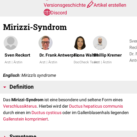
Versionsgeschichte
Artikel erstellen
Discord
Mirizzi-Syndrom
Sve
Rec
Dr. 
Sven Reckort
Dr. Frank Antwerpes
Fiona Walter
Phillip Kremer
Ant
Arzt | Ärztin
Arzt | Ärztin
DocCheck Team
Arzt | Ärztin
+ 8
Englisch
: Mirizzi's syndrome
Definition
Das
Mirizzi-Syndrom
ist eine besondere und seltene Form eines
Verschlussikterus
. Hierbei wird der
Ductus hepaticus communis
durch einen im
Ductus cysticus
oder im Gallenblasenhals liegenden
Gallenstein
komprimiert
.
Symptome