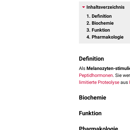
Inhaltsverzeichnis
1
Definition
2
Biochemie
3
Funktion
4
Pharmakologie
Definition
Als
Melanozyten-stimul
Peptidhormonen
. Sie we
limitierte Proteolyse
aus
Biochemie
Man unterscheidet beim 
Funktion
unterscheiden:
Regulation der
Melan
α-MSH
:
Ser
-
Tyr
-Ser-
M
Pharmakologie
wirkt negativ regulie