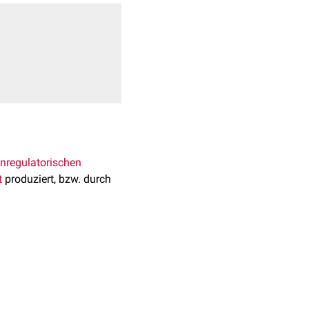
regulatorischen
t
produziert, bzw. durch
osäuresequenz
Melanozyten