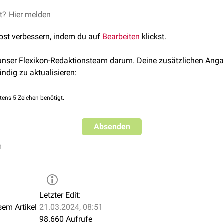
ys-
Asp
-Glu-Gly-Pro-Tyr-Arg-Met-Glu-His-Phe-Arg-Trp-Gly-Ser-Pro-
rhöht das
Hungergefühl
Gly-His-Phe-Arg-Trp-Asp-Arg-Phe-Gly
ke sind synthetische MSH-Analoga entwickelt worden. Dazu zähl
et?
Hier melden
ellen Erregung im
ZNS
ng entscheidende Form ist das α-MSH.
lbst verbessern, indem du auf
Bearbeiten
klickst.
 unser Flexikon-Redaktionsteam darum. Deine zusätzlichen Anga
ändig zu aktualisieren:
tschland zur Behandlung der
erythropoetischen Protoporphyrie
(E
tens 5 Zeichen benötigt.
Absenden
n
Letzter Edit:
sem Artikel
21.03.2024, 08:51
98.660 Aufrufe