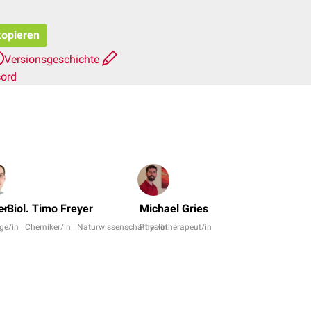
kopieren
Versionsgeschichte
cord
Dr.
No,
er
l.-Biol. Timo Freyer
Michael Gries
Dr.
ge/in | Chemiker/in | Naturwissenschaftler/in
Physiotherapeut/in
Nils
Hartung
+
6