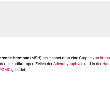
ierende Hormone
(MSH) bezeichnet man eine Gruppe von
immun
rden in kortikotropen Zellen der
Adenohypophyse
und in der
Hau
POMC
gebildet.
Menschen drei Formen des Melanotropins, die sich in ihrer
Amin
insynthese
, Pigmentdispersion und Melanozytenexpansion von
et
-
Glu
-
His
-
Phe
-
Arg
-
Trp
-
Gly
-
Lys
-
Pro
-
Val
rend auf
Fieberreaktionen