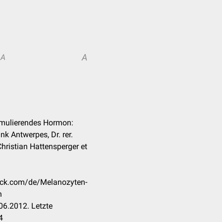
A
A
imulierendes Hormon:
ank Antwerpes, Dr. rer.
hristian Hattensperger et
heck.com/de/Melanozyten-
n
06.2012. Letzte
4