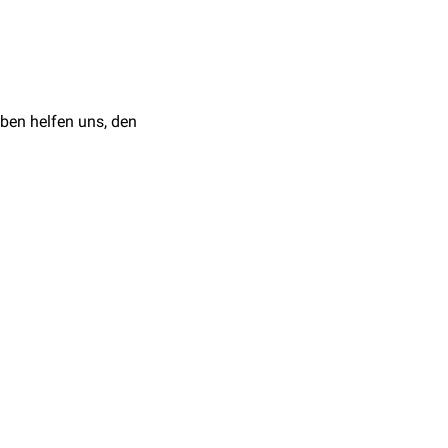
Pro-Lys-Asp
en u.a.:
ben helfen uns, den
PP) zugelassen.