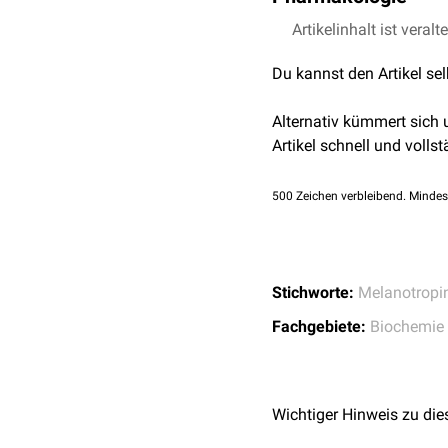
β-MSH
:
Ala
-Glu-Lys-L
ein Mangel an MSH e
γ-MSH
: Tyr-Val-Met-
Für therapeutische Zwec
Artikelinhalt ist veralt
Stimulation der sexu
Die für die Pigmentieru
Afamelanotid
Du kannst den Artikel se
Bremelanotid
Modimelanotid
Alternativ kümmert sich
Setmelanotid
Artikel schnell und vollst
Afamelanotid ist in Deu
500
Zeichen verbleibend. Mindes
Stichworte:
Melanotropi
Fachgebiete:
Biochemie
Wichtiger Hinweis zu die