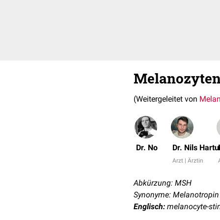
Melanozyten
(Weitergeleitet von
Melan
Dr. No
Dr. Nils Hart
Arzt | Ärztin
Abkürzung: MSH
Synonyme: Melanotropin
Englisch:
melanocyte-sti