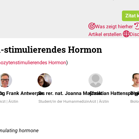
Zitat 
Was zeigt hierher
Artikel erstellen
Dis
-stimulierendes Hormon
ozytenstimulierendes Hormon
)
ung
Dr. Frank Antwerpes
Dr. rer. nat. Joanna Majczak
Christian Hattensperg
Dip
Arzt | Ärztin
Student/in der Humanmedizin
Arzt | Ärztin
Biolo
mulating hormone