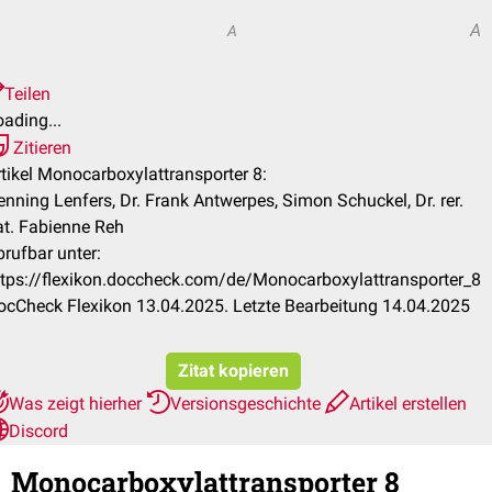
A
A
Teilen
ading...
Zitieren
rtikel Monocarboxylattransporter 8:
enning Lenfers, Dr. Frank Antwerpes, Simon Schuckel, Dr. rer.
at. Fabienne Reh
brufbar unter:
ttps://flexikon.doccheck.com/de/Monocarboxylattransporter_8
ocCheck Flexikon 13.04.2025. Letzte Bearbeitung 14.04.2025
Zitat kopieren
Was zeigt hierher
Versionsgeschichte
Artikel erstellen
Discord
Monocarboxylattransporter 8