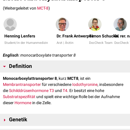
(Weitergeleitet von
MCT-8
)
Henning Lenfers
Dr. Frank Antwerpes
Simon Schuckel
Dr. rer.
Student/in der Humanmedizin
Arzt | Ärztin
DocCheck Team
DocCheck
Englisch
: monocarboxylate transporter 8
Definition
Monocarboxylattransporter 8
, kurz
MCT8
, ist ein
Membrantransporter
für verschiedene
Iodothyronine
, insbesondere
die
Schilddrüsenhormone
T3
und
T4
. Er besitzt eine hohe
Substratspezifität
und spielt eine wichtige Rolle bei der Aufnahme
dieser
Hormone
in die Zelle.
Genetik
MCT8 wird durch das
Gen
SLC16A2 auf dem
X-Chromosom
(Xq13.2)