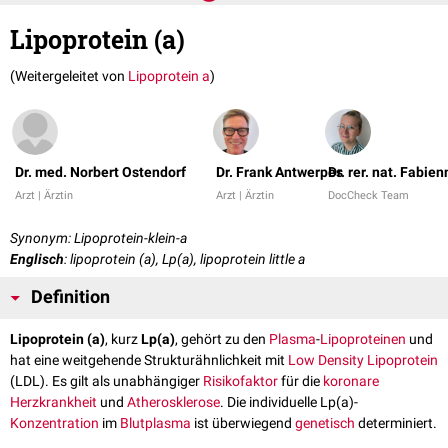
Lipoprotein (a)
(Weitergeleitet von
Lipoprotein a
)
Dr. med. Norbert Ostendorf
Dr. Frank Antwerpes
Dr. rer. nat. Fabie
Arzt | Ärztin
Arzt | Ärztin
DocCheck Team
Synonym: Lipoprotein-klein-a
Englisch
: lipoprotein (a), Lp(a), lipoprotein little a
Definition
Lipoprotein (a)
, kurz
Lp(a)
, gehört zu den
Plasma
-
Lipoproteinen
und
hat eine weitgehende Strukturähnlichkeit mit
Low Density Lipoprotein
(LDL). Es gilt als unabhängiger
Risikofaktor
für die
koronare
Herzkrankheit
und
Atherosklerose
. Die individuelle Lp(a)-
Konzentration
im
Blutplasma
ist überwiegend
genetisch
determiniert.