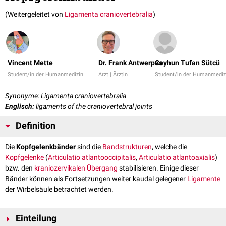
(Weitergeleitet von
Ligamenta craniovertebralia
)
Vincent Mette
Dr. Frank Antwerpes
Ceyhun Tufan Sütcü
Student/in der Humanmedizin
Arzt | Ärztin
Student/in der Humanmediz
Synonyme: Ligamenta craniovertebralia
Englisch:
ligaments of the craniovertebral joints
Definition
Die
Kopfgelenkbänder
sind die
Bandstrukturen
, welche die
Kopfgelenke
(
Articulatio atlantooccipitalis
,
Articulatio atlantoaxialis
)
bzw. den
kraniozervikalen Übergang
stabilisieren. Einige dieser
Bänder können als Fortsetzungen weiter kaudal gelegener
Ligamente
der Wirbelsäule betrachtet werden.
Einteilung