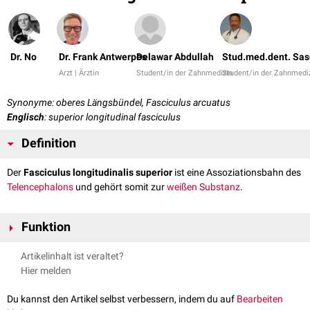
Dr. No
Dr. Frank Antwerpes
Delawar Abdullah
Stud.med.dent. Sas
Arzt | Ärztin
Student/in der Zahnmedizin
Student/in der Zahnmedi
Synonyme: oberes Längsbündel, Fasciculus arcuatus
Englisch
: superior longitudinal fasciculus
Definition
Der
Fasciculus longitudinalis superior
ist eine Assoziationsbahn des
Telencephalons
und gehört somit zur
weißen Substanz
.
Funktion
Assoziationsbahnen
bleiben intrahemisphärisch, also innerhalb einer
Artikelinhalt ist veraltet?
Hemisphäre
. Der Fasciculus longitudinalis superior liegt in der
Capsula
Hier melden
externa
,
lateral
der
Corona radiata
und verbindet den Frontallappen
(
Lobus frontalis
) mit Teilen des Schläfenlappens (
Lobus temporalis
) und
Du kannst den Artikel selbst verbessern, indem du auf
Bearbeiten
des Okzipitallappens (
Lobus occipitalis
). Er dient als Verbindung