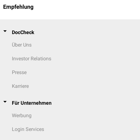
Empfehlung
DocCheck
Über Uns
Investor Relations
Presse
Karriere
Für Unternehmen
Werbung
Login Services