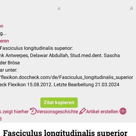
A
A
en
...
ieren
 Fasciculus longitudinalis superior:
ank Antwerpes, Delawar Abdullah, Stud.med.dent. Sascha
der Bröse
ar unter:
//flexikon.doccheck.com/de/Fasciculus_longitudinalis_superior
ck Flexikon 15.08.2012. Letzte Bearbeitung 21.03.2024
Zitat kopieren
 zeigt hierher
Versionsgeschichte
Artikel erstellen
d
Fasciculus longitudinalis superior