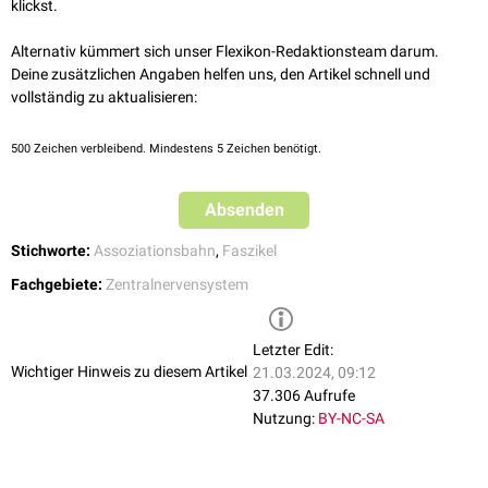
klickst.
zwischen dem
sensorischen
(
Wernicke-Zentrum
) und
motorischen
Sprachzentrum (
Broca-Zentrum
).
Alternativ kümmert sich unser Flexikon-Redaktionsteam darum.
Deine zusätzlichen Angaben helfen uns, den Artikel schnell und
vollständig zu aktualisieren:
500
Zeichen verbleibend. Mindestens 5 Zeichen benötigt.
Absenden
Stichworte:
Assoziationsbahn
,
Faszikel
Fachgebiete:
Zentralnervensystem
Letzter Edit:
Wichtiger Hinweis zu diesem Artikel
21.03.2024, 09:12
37.306 Aufrufe
Nutzung:
BY-NC-SA