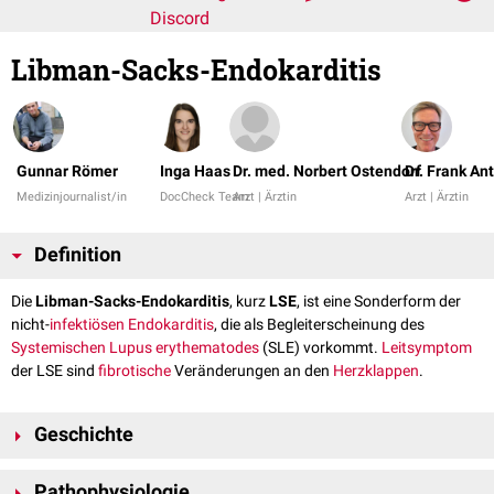
Discord
Libman-Sacks-Endokarditis
Gunnar Römer
Inga Haas
Dr. med. Norbert Ostendorf
Dr. Frank An
Medizinjournalist/in
DocCheck Team
Arzt | Ärztin
Arzt | Ärztin
Definition
Die
Libman-Sacks-Endokarditis
, kurz
LSE
, ist eine Sonderform der
nicht-
infektiösen
Endokarditis
, die als Begleiterscheinung des
Systemischen Lupus erythematodes
(SLE) vorkommt.
Leitsymptom
der LSE sind
fibrotische
Veränderungen an den
Herzklappen
.
Geschichte
Erstbeschreiber und gleichzeitig Namensgeber sind die beiden US-
Pathophysiologie
amerikanischen
Kardiologen
Emanuel Libman und Benjamin Sacks. Im