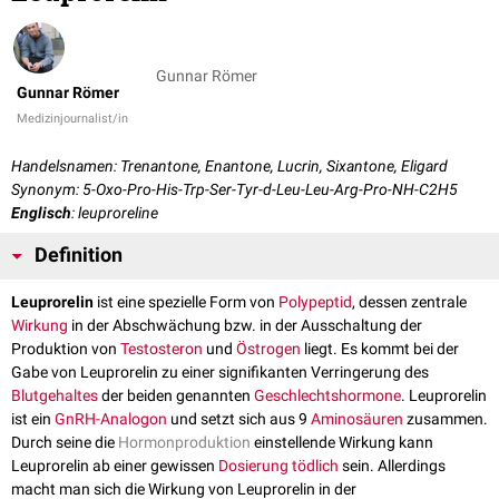
Gunnar Römer
Gunnar Römer
Medizinjournalist/in
Handelsnamen: Trenantone, Enantone, Lucrin, Sixantone, Eligard
Synonym: 5-Oxo-Pro-His-Trp-Ser-Tyr-d-Leu-Leu-Arg-Pro-NH-C2H5
Englisch
: leuproreline
Definition
Leuprorelin
ist eine spezielle Form von
Polypeptid
, dessen zentrale
Wirkung
in der Abschwächung bzw. in der Ausschaltung der
Produktion von
Testosteron
und
Östrogen
liegt. Es kommt bei der
Gabe von Leuprorelin zu einer signifikanten Verringerung des
Blutgehaltes
der beiden genannten
Geschlechtshormone
. Leuprorelin
ist ein
GnRH-Analogon
und setzt sich aus 9
Aminosäuren
zusammen.
Durch seine die
Hormonproduktion
einstellende Wirkung kann
Leuprorelin ab einer gewissen
Dosierung
tödlich
sein. Allerdings
macht man sich die Wirkung von Leuprorelin in der