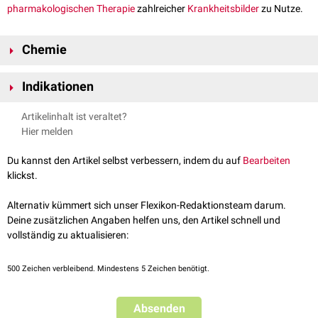
pharmakologischen
Therapie
zahlreicher
Krankheitsbilder
zu Nutze.
Chemie
Die
chemische
Summenformel
dieses GnRH-Analogon lautet
Indikationen
C
H
N
O
und die auf die
Aminosäuresequenz
bezogene
59
84
16
12
Bezeichnung ist 5-Oxo-Pro-His-Trp-Ser-Tyr-d-Leu-Leu-Arg-Pro-NH-C2H5.
pharmakologische Therapie der
Endometriose
Artikelinhalt ist veraltet?
Innerhalb des
Moleküls
befinden sich insgesamt sechs
Benzolringe
, die
Pubertas praecox
(verfrüht einsetzende
Pubertät
); dabei kann
Hier melden
dem Leuprorelin einen
aromatischen
Charakter verleihen. Es handelt sich
Leuprorelin sowohl bei
Mädchen
, als auch bei
Jungen
eingesetzt
um ein
Antiandrogen
, für das eine
Verschreibungspflicht
herrscht.
werden
Du kannst den Artikel selbst verbessern, indem du auf
Bearbeiten
Myome
der
Gebärmutter
und der
Ovarien
klickst.
Prostatakrebs
(
Metastasen
)
Brustkrebs
Alternativ kümmert sich unser Flexikon-Redaktionsteam darum.
Hemmung des
Sexualtriebes
(
Triebtäter
)
Deine zusätzlichen Angaben helfen uns, den Artikel schnell und
vollständig zu aktualisieren:
500
Zeichen verbleibend. Mindestens 5 Zeichen benötigt.
Absenden