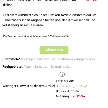
besteht darin, dass die
Pubertät
ohne hormonelle Intervention von
klickst.
außen eintritt, da das von den Hoden gebildete
Testosteron
zu
Östrogenen
umgewandelt wird.
Alternativ kümmert sich unser Flexikon-Redaktionsteam darum.
Die Therapie umfasst u.a. eine
Substitution
mit weiblichen
Deine zusätzlichen Angaben helfen uns, den Artikel schnell und
Geschlechtshormonen
(
Östrogen
), um eine eindeutige
vollständig zu aktualisieren:
Geschlechtsentwicklung zu ermöglichen. Auch eine Androgenzufuhr
scheint das Wohlbefinden der Patienten zu verbessern, wobei der
500
Zeichen verbleibend. Mindestens 5 Zeichen benötigt.
Mechanismus dieser Wirkung angesichts des bestehenden
Rezeptordefekts unklar bleibt.
Absenden
Insbesondere bei Diagnosestellung und -mitteilung sollte möglichst
sensibel verfahren werden. Betroffene sollten das Angebot einer
Stichworte:
Androgenresistenz
,
Sexualdifferenzierungstörung
psychotherapeutischen
Betreuung erhalten.
Fachgebiete:
Allgemeinmedizin
,
Sexualmedizin
Letzter Edit:
Wichtiger Hinweis zu diesem Artikel
31.01.2025, 10:32
81.727 Aufrufe
Nutzung:
BY-NC-SA