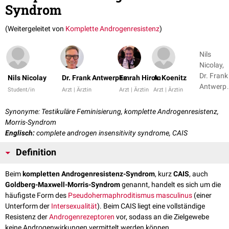
Syndrom
(Weitergeleitet von
Komplette Androgenresistenz
)
Nils
Nicolay,
Dr. Frank
Nils Nicolay
Dr. Frank Antwerpes
Emrah Hircin
A. Koenitz
Antwerp
Student/in
Arzt | Ärztin
Arzt | Ärztin
Arzt | Ärztin
+ 3
Synonyme: Testikuläre Feminisierung, komplette Androgenresistenz,
Morris-Syndrom
Englisch:
complete androgen insensitivity syndrome, CAIS
Definition
Beim
kompletten Androgenresistenz-Syndrom
, kurz
CAIS
, auch
Goldberg-Maxwell-Morris-Syndrom
genannt, handelt es sich um die
häufigste Form des
Pseudohermaphroditismus masculinus
(einer
Unterform der
Intersexualität
). Beim CAIS liegt eine vollständige
Resistenz der
Androgenrezeptoren
vor, sodass an die Zielgewebe
keine Androgenwirkungen vermittelt werden können.