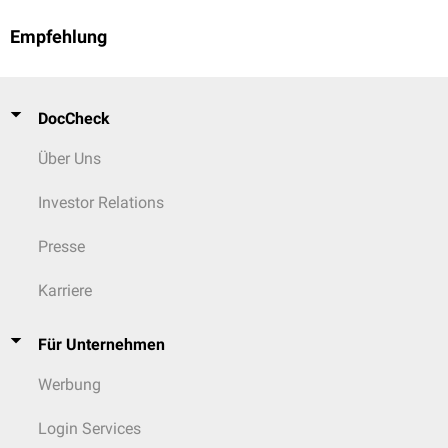
Empfehlung
DocCheck
Über Uns
Investor Relations
Presse
Karriere
Für Unternehmen
Werbung
Login Services