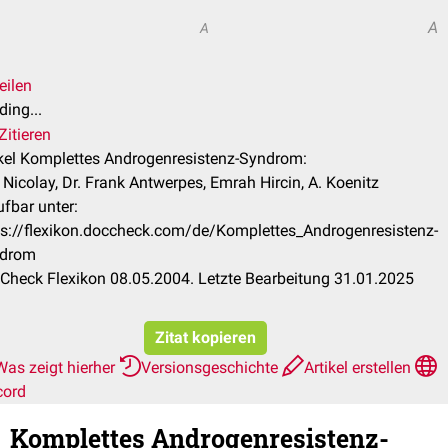
A
A
eilen
ing...
Zitieren
ikel Komplettes Androgenresistenz-Syndrom:
 Nicolay, Dr. Frank Antwerpes, Emrah Hircin, A. Koenitz
ufbar unter:
ps://flexikon.doccheck.com/de/Komplettes_Androgenresistenz-
drom
Check Flexikon 08.05.2004. Letzte Bearbeitung 31.01.2025
Zitat kopieren
Was zeigt hierher
Versionsgeschichte
Artikel erstellen
cord
Komplettes Androgenresistenz-