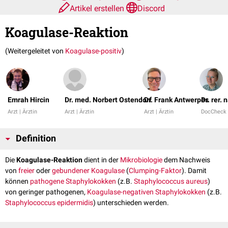
Artikel erstellen
Discord
Koagulase-Reaktion
(Weitergeleitet von
Koagulase-positiv
)
Emrah Hircin
Dr. med. Norbert Ostendorf
Dr. Frank Antwerpes
Dr. rer.
Arzt | Ärztin
Arzt | Ärztin
Arzt | Ärztin
DocCheck
Definition
Die
Koagulase-Reaktion
dient in der
Mikrobiologie
dem Nachweis
von
freier
oder
gebundener Koagulase
(
Clumping-Faktor
). Damit
können
pathogene
Staphylokokken
(z.B.
Staphylococcus aureus
)
von geringer pathogenen,
Koagulase-negativen Staphylokokken
(z.B.
Staphylococcus epidermidis
) unterschieden werden.