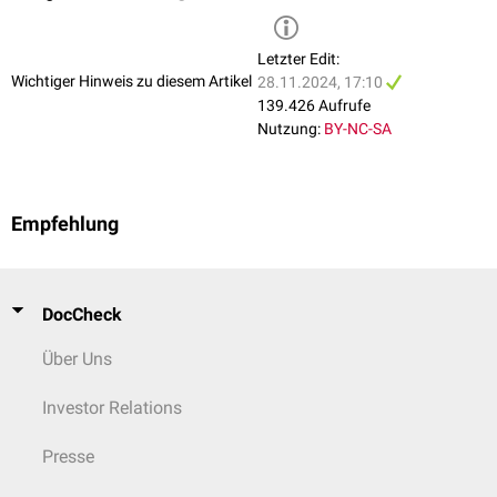
Clumping-
Clumping-
1 Tropfen
positiv:
Letzter Edit:
Faktor-Test
Faktor
Kaninchen-
makroskopisch
Wichtiger Hinweis zu diesem Artikel
28.11.2024, 17:10
(Objektträger-
Citratplasma
sichtbare
139.426 Aufrufe
Test)
wird auf einem
Klümpchenbild
Nutzung:
BY-NC-SA
Objektträger mit
negativ: milchig
Material der
trübe
Suspensi
Bakterienkolonie
verrieben.
Empfehlung
DocCheck
Über Uns
Investor Relations
Presse