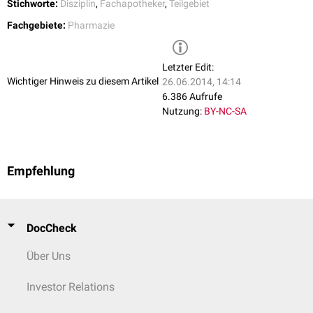
Stichworte:
Disziplin
,
Fachapotheker
,
Teilgebiet
Arzneimittelrisiken
Hygiene
und
Mikrobiologie
Fachgebiete:
Pharmazie
Qualitätsmanagement
Letzter Edit:
Wichtiger Hinweis zu diesem Artikel
26.06.2014, 14:14
6.386 Aufrufe
Nutzung:
BY-NC-SA
Empfehlung
DocCheck
Über Uns
Investor Relations