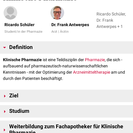
Ricardo Schüler,
Dr. Frank
Ricardo Schüler
Dr. Frank Antwerpes
Antwerpes + 1
Student/in der Pharmazie
Arzt | Ärztin
Definition
Klinische Pharmazie
ist eine Teildisziplin der
Pharmazie
, die sich -
aufbauend auf pharmazeutisch-naturwissenschaftlichen
Kenntnissen - mit der Optimierung der
Arzneimitteltherapie
am und
durch den Patienten beschäftigt.
Ziel
Ziel der Klinischen Pharmazie ist es, den gezielten, wirksamen, sicheren
Studium
und wirtschaftlichen Einsatz von Arzneimitteln am Patienten zu
gewährleisten.
Zu den Inhalten der Klinischen Pharmazie gehören nach der novellierten
Weiterbildung zum Fachapotheker für Klinische
Approbationsordnung
für Apotheker unter anderem:
Pharmazie