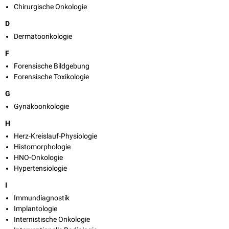
Chirurgische Onkologie
D
Dermatoonkologie
F
Forensische Bildgebung
Forensische Toxikologie
G
Gynäkoonkologie
H
Herz-Kreislauf-Physiologie
Histomorphologie
HNO-Onkologie
Hypertensiologie
I
Immundiagnostik
Implantologie
Internistische Onkologie