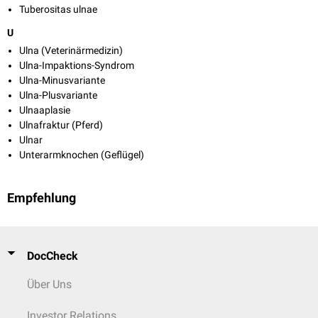
Tuberositas ulnae
U
Ulna (Veterinärmedizin)
Ulna-Impaktions-Syndrom
Ulna-Minusvariante
Ulna-Plusvariante
Ulnaaplasie
Ulnafraktur (Pferd)
Ulnar
Unterarmknochen (Geflügel)
Empfehlung
DocCheck
Über Uns
Investor Relations