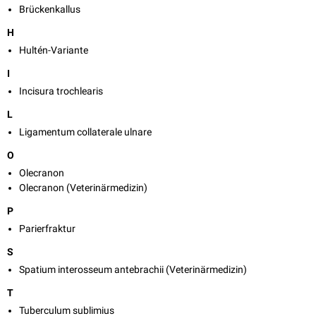
Brückenkallus
H
Hultén-Variante
I
Incisura trochlearis
L
Ligamentum collaterale ulnare
O
Olecranon
Olecranon (Veterinärmedizin)
P
Parierfraktur
S
Spatium interosseum antebrachii (Veterinärmedizin)
T
Tuberculum sublimius