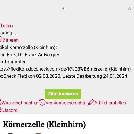
A
A
Teilen
ading...
Zitieren
tikel Körnerzelle (Kleinhirn):
jan Fink, Dr. Frank Antwerpes
rufbar unter:
tps://flexikon.doccheck.com/de/K%C3%B6rnerzelle_(Kleinhirn)
cCheck Flexikon 02.03.2020. Letzte Bearbeitung 24.01.2024
Zitat kopieren
Was zeigt hierher
Versionsgeschichte
Artikel erstellen
Discord
Körnerzelle (Kleinhirn)