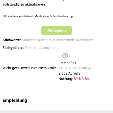
förmig. Diese
Parallelfasern
verlaufen parallel zur Längsachse der
Folia
vollständig zu aktualisieren:
cerebelli
. Dabei geben ihr rundliche Erweiterungen entlang des Verlaufs
ein perlschnurartiges Aussehen. Diese Varikositäten sind Orte, an denen
500
Zeichen verbleibend. Mindestens 5 Zeichen benötigt.
inhibitorische
Synapsen
mit den
Dornen
der Purkinje-, Golgi-,
Stern-
und
Korbzellen
ausgebildet sind. Ungefähr 250.000 Parallelfasern
Absenden
durchqueren senkrecht den verzweigten Dendritenbaum einer Purkinje-
Zelle und erregen diese mittels
Glutamat
.
Stichworte:
Glutamat
,
Kleinhirn
,
Kleinhirnrinde
,
Moosfaser
Fachgebiete:
Zentralnervensystem
Letzter Edit:
Wichtiger Hinweis zu diesem Artikel
24.01.2024, 17:06
8.503 Aufrufe
Nutzung:
BY-NC-SA
Empfehlung