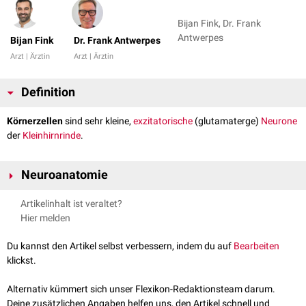
Bijan Fink, Dr. Frank
Antwerpes
Bijan Fink
Dr. Frank Antwerpes
Arzt | Ärztin
Arzt | Ärztin
Definition
Körnerzellen
sind sehr kleine,
exzitatorische
(glutamaterge)
Neurone
der
Kleinhirnrinde
.
Neuroanatomie
Die Körnerzellen befinden sich in der
Körnerschicht
der Kleinhirnrinde
Artikelinhalt ist veraltet?
(Stratum granulosum corticis cerebelli). Sie besitzen jeweils ca. 3-5 kurze
Hier melden
Dendriten
, die sich in den
Glomeruli cerebellares
befinden. Diese
Fortsätze bilden komplexe
Synapsen
mit
Moosfaserterminalen
.
Du kannst den Artikel selbst verbessern, indem du auf
Bearbeiten
Außerdem gehen die Fortsätze Kontakte mit
Golgi-Zellen
ein. Jeder
klickst.
Dendrit einer Körnerzelle zieht in einen anderen Glomerulus cerebellaris.
Das
unmyelinisierte
Axon
einer Körnerzelle steigt senkrecht aus dem
Alternativ kümmert sich unser Flexikon-Redaktionsteam darum.
Stratum granulosum
in das
Stratum moleculare
auf und teilt sich T-
Deine zusätzlichen Angaben helfen uns, den Artikel schnell und