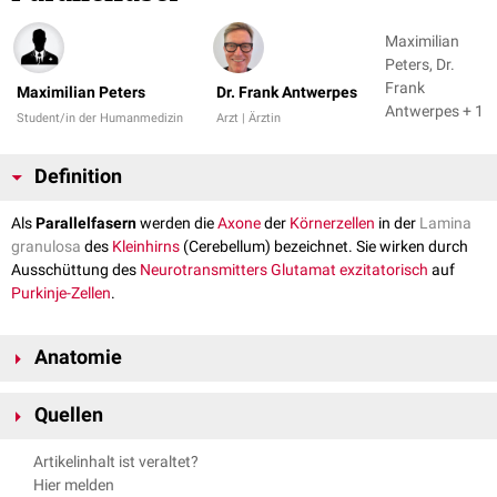
Maximilian
Peters, Dr.
Frank
Maximilian Peters
Dr. Frank Antwerpes
Antwerpes + 1
Student/in der Humanmedizin
Arzt | Ärztin
Definition
Als
Parallelfasern
werden die
Axone
der
Körnerzellen
in der
Lamina
granulosa
des
Kleinhirns
(Cerebellum) bezeichnet. Sie wirken durch
Ausschüttung des
Neurotransmitters
Glutamat
exzitatorisch
auf
Purkinje-Zellen
.
Anatomie
Der Name "Parallelfasern" leitet sich vom Verlauf der Fasern ab. Die
Quellen
Axone der Körnerzellen steigen durch das
Stratum purkinjense
in das
Stratum moleculare
auf und spalten sich dort derart auf, dass sie
Kipp und Radlanski: Neuroanatomie. KVM - Der Medizinverlag;
Artikelinhalt ist veraltet?
annähert parallel zur Kleinhirnoberfläche verlaufen.
Auflage 1, 2017
Hier melden