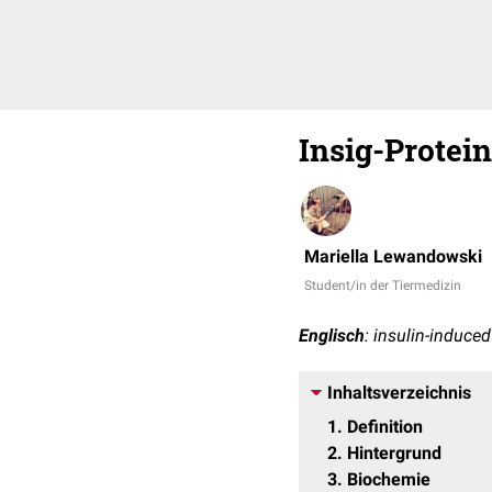
Insig-Protein
Mariella Lewandowski
Student/in der Tiermedizin
Englisch
: insulin-induce
Inhaltsverzeichnis
1
Definition
2
Hintergrund
3
Biochemie