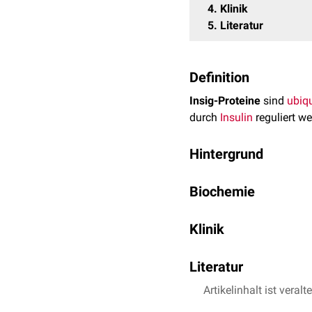
4
Klinik
5
Literatur
Definition
Insig-Proteine
sind
ubiqu
durch
Insulin
reguliert we
Hintergrund
Man unterscheidet zwisch
Biochemie
INSIG1: kodiert auf
C
Bei niedriger
intrazellulär
INSIG2: kodiert auf
C
Klinik
activating protein) an d
proteolytisch
gespalten. 
Derzeit (2020) wird INSIG
Sterolregulationselement
Literatur
(z.B.
HMG-CoA-Reduktas
Artikelinhalt ist veralt
Berg J, Stryer L, Tym
Bei ausreichender bzw. er
Dong XY et al.
Dual f