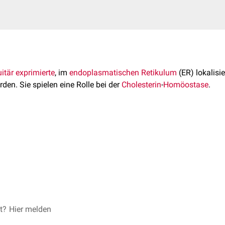
itär
exprimierte
, im
endoplasmatischen Retikulum
(ER) lokalisi
rden. Sie spielen eine Rolle bei der
Cholesterin
-
Homöostase
.
en zwei Insig-Proteinen, die beide ähnliche Funktionen besitzen
hromosom 7
(
Genlokus
7q36.3)
er
Konzentration an Cholesterin bindet der Cholesterinsensor
SC
hromosom 2
(Genlokus 2q14.1-q14.2)
en
Transkriptionsfaktor
SREBP2
. Dieser SCAP-SREBP2-Komplex 
Das nun fraktionierte SREBP2 wird in den
Zellkern
transloziert
un
2 als potenzieller
Biomarker
für das
Kolonkarzinom
untersucht.
(SRE-1) der
DNA
. Dadurch wird die
Transkription
der Gene für d
e
) gesteigert.
et?
oczko JL. Stryer Biochemie, 7. Auflage, Springer, 2013
Hier melden
höhter Konzentration verhindern Insig-Proteine diese Transkripti
unctions of Insig proteins in cholesterol homeostasis
, Lipids 