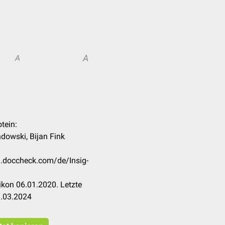
A
A
otein:
dowski, Bijan Fink
on.doccheck.com/de/Insig-
kon 06.01.2020. Letzte
1.03.2024