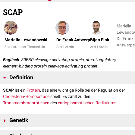
SCAP
Mariella
Lewandow
Dr. Frank
Mariella Lewandowski
Dr. Frank Antwerpes
Bijan Fink
Student/in der Tiermedizin
Arzt | Ärztin
Arzt | Ärztin
Englisch
: SREBP cleavage-activating protein, sterol regulatory
element-binding protein cleavage-activating protein
Definition
SCAP
ist ein
Protein
, das eine wichtige Rolle bei der Regulation der
Cholesterin
-
Homöostase
spielt. Es zählt zu den
Transmembranproteinen
des
endoplasmatischen Retikulums
.
Genetik
SCAP wird durch das SCAP-
Gen
kodiert, das sich auf
Chromosom 3