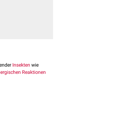
ender
Insekten
wie
lergischen Reaktionen
[
1
]
opa.
Es wird vermutet,