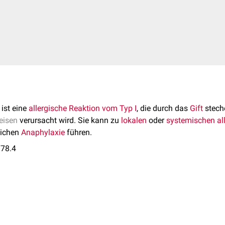
ist eine
allergische Reaktion vom Typ I
, die durch das
Gift
stech
eisen
verursacht wird. Sie kann zu
lokalen
oder
systemischen
al
lichen
Anaphylaxie
führen.
T78.4
ien zählen z.B.:
ist die häufigste Ursache für Anaphylaxie bei Erwachsenen in Eur