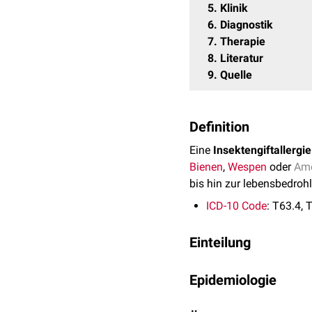
5
Klinik
6
Diagnostik
7
Therapie
8
Literatur
9
Quelle
Definition
Eine
Insektengiftallergie
Bienen
,
Wespen
oder
Am
bis hin zur lebensbedroh
ICD-10 Code
: T63.4, 
Einteilung
Zu den Insektengiftallerg
Epidemiologie
Bienengiftallergie
Die Insektengiftallergie 
Wespengiftallergie