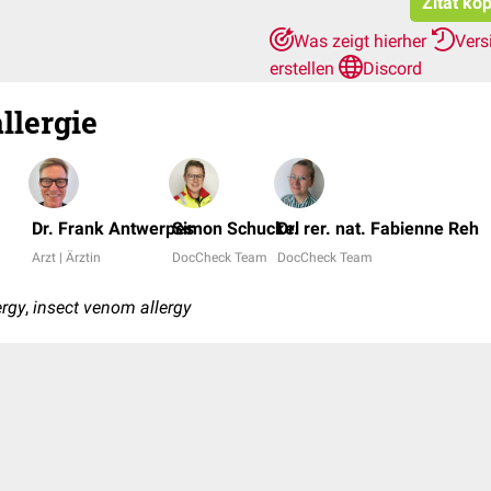
Zitat ko
Was zeigt hierher
Vers
erstellen
Discord
llergie
Dr. Frank Antwerpes
Simon Schuckel
Dr. rer. nat. Fabienne Reh
Arzt | Ärztin
DocCheck Team
DocCheck Team
ergy
,
insect venom allergy