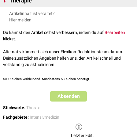
Therapie
Flüssigkeiten in die Pleurahöhle, kann durch eine starke
Kompression
der
Mediastinum
und anschließend in die Pleurahöhle. Ursächlich ist meist
Lunge eine lebensbedrohliche
Asphyxie
entstehen. Darüber hinaus kann
Die Flüssigkeitsansammlung kann mit einer
Thoraxdrainage
entfernt
eine
Perforation
der
Vena cava
durch die
Katheterspitze
.
Artikelinhalt ist veraltet?
eine Spannungskomponente im Bereich der Pleurahöhle oder auch im
und somit die Kompression der Lunge beseitigt werden. Gegebenenfalls
Hier melden
Mediastinum selbst zum Abknicken der zentralen
Venen
führen. Dadurch
ist eine
Mediastinotomie
notwendig.
kommt es zu einer Verminderung der
Vorlast
und konsekutivem Abfall
Du kannst den Artikel selbst verbessern, indem du auf
Bearbeiten
des
Herzzeitvolumens
bis hin zum
Schock
.
klickst.
Alternativ kümmert sich unser Flexikon-Redaktionsteam darum.
Deine zusätzlichen Angaben helfen uns, den Artikel schnell und
vollständig zu aktualisieren:
500
Zeichen verbleibend. Mindestens 5 Zeichen benötigt.
Absenden
Stichworte:
Thorax
Fachgebiete:
Intensivmedizin
Letzter Edit: