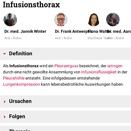
Infusionsthorax
Dr. med. Jannik Winter
Dr. Frank Antwerpes
Fiona Walter
Dr. med. Aar
Arzt | Ärztin
Arzt | Ärztin
DocCheck Team
Arzt | Ärztin
Definition
Als
Infusionsthorax
wird ein
Pleuraerguss
bezeichnet, der
iatrogen
durch eine nicht gewollte Ansammlung von
Infusionsflüssigkeit
in der
Pleurahöhle
entsteht. Eine infolgedessen entstehende
Lungenkompression
kann lebensbedrohliche Auswirkungen haben.
Ursachen
Als Ursache kommen Infusionsflüssigkeiten wie
Ringer-Lösung
,
NaCl-
Folgen
Lösung
usw., aber auch
Kontrastmittel
oder Nährstofflösungen im
Rahmen einer
parenteralen Ernährung
in Frage. Meistens gelangen diese
Gelangen - z.B. durch eine
Infusionspumpe
- große Mengen an
durch einen fehlplatzierten
zentralen Venenkatheter
zunächst in das