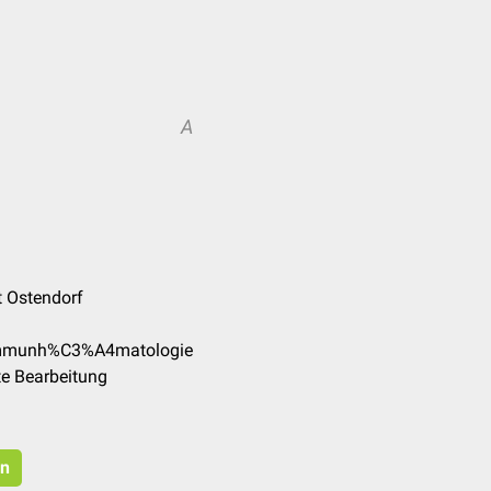
A
t Ostendorf
/Immunh%C3%A4matologie
te Bearbeitung
en