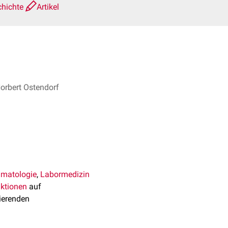
chichte
Artikel
Norbert Ostendorf
matologie
,
Labormedizin
ktionen
auf
ierenden