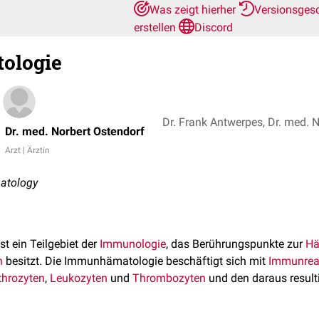
Was zeigt hierher
Versionsges
erstellen
Discord
ologie
Dr. Frank Antwerpes, Dr. med. 
Dr. med. Norbert Ostendorf
Arzt | Ärztin
atology
st ein Teilgebiet der
Immunologie
, das Berührungspunkte zur
Hä
n
besitzt. Die Immunhämatologie beschäftigt sich mit
Immunrea
throzyten
,
Leukozyten
und
Thrombozyten
und den daraus result