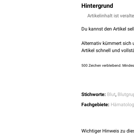
Hintergrund
Eine wichtiger Teil der
Artikelinhalt ist veralt
Blutgruppenantikörpern
Du kannst den Artikel se
Blutgruppenbestimmung
Bluttransfusionen
bzw.
H
Alternativ kümmert sich
Zur Immunhämatologie ge
Artikel schnell und vollst
neonatorum
) und bei
Au
Thrombozyten (
Immunth
500
Zeichen verbleibend. Mindes
Stichworte:
Blut
,
Blutgru
Fachgebiete:
Hämatolog
Wichtiger Hinweis zu die