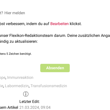
 Immunhämatologie ist die Bestimmung von
et?
Hier melden
Blutgruppenantigene
im
Plasma
(
Isoagglutinine
,
irreguläre erythrozytäre Antikörper
). 
lbst verbessern, indem du auf
Bearbeiten
klickst.
mit
Antikörpersuchtests
ist eine Voraussetzung für die Durchf
ämotherapien
.
 unser Flexikon-Redaktionsteam darum. Deine zusätzlichen Anga
hört weiter die Diagnostik bei
Fetomaternaler Inkompatibilität
ändig zu aktualisieren:
toimmunhämolytischer Anämie
sowie bei den vergleichbaren Kra
rombozytopenie
) und Leukozyten (
Autoimmunneutropenie
)
tens 5 Zeichen benötigt.
Absenden
ppe
,
Immunreaktion
ie
,
Labormedizin
,
Transfusionsmedizin
Letzter Edit:
sem Artikel
21.03.2024, 09:04