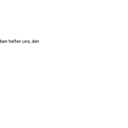
n
auf
Erythrozyten
und
Die
ührung von
ben helfen uns, den
(
Morbus haemolyticus
nkheitsbildern der