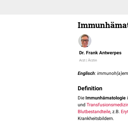
Immunhämat
Dr. Frank Antwerpes
Arzt | Ärztin
Englisch
: immunoh(a)em
Definition
Die
Immunhämatologie
i
und
Transfusionsmedizi
Blutbestandteile
, z.B.
Ery
Krankheitsbildern.