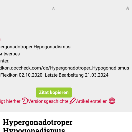
A
A
n
ypergonadotroper Hypogonadismus:
 Antwerpes
nter:
lexikon.doccheck.com/de/Hypergonadotroper_Hypogonadismus
Flexikon 02.10.2020. Letzte Bearbeitung 21.03.2024
Zitat kopieren
gt hierher
Versionsgeschichte
Artikel erstellen
Hypergonadotroper
Hypogonadismus