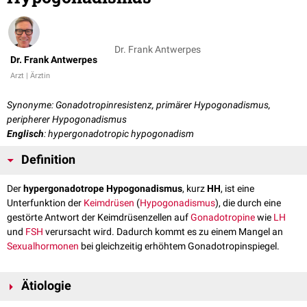
Dr. Frank Antwerpes
Dr. Frank Antwerpes
Arzt | Ärztin
Synonyme: Gonadotropinresistenz, primärer Hypogonadismus,
peripherer Hypogonadismus
Englisch
: hypergonadotropic hypogonadism
Definition
Der
hypergonadotrope Hypogonadismus
, kurz
HH
, ist eine
Unterfunktion der
Keimdrüsen
(
Hypogonadismus
), die durch eine
gestörte Antwort der Keimdrüsenzellen auf
Gonadotropine
wie
LH
und
FSH
verursacht wird. Dadurch kommt es zu einem Mangel an
Sexualhormonen
bei gleichzeitig erhöhtem Gonadotropinspiegel.
Ätiologie