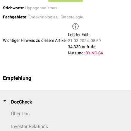
Stichworte:
Hypogonadismus
Erworbene Ursachen
Fachgebiete:
Endokrinologie u. Diabetologie
Onkologische Therapien (
Chemotherapie
,
Strahlentherapie
)
Autoimmunerkrankungen
Trauma
Letzter Edit:
Arzneistoffe
Wichtiger Hinweis zu diesem Artikel
21.03.2024, 08:59
Toxine
34.330 Aufrufe
Entzündungen
oder
Infektionen
mit Zerstörung des
Nutzung:
BY-NC-SA
Keimdrüsengewebes (
Orchitis
,
Oophoritis
)
Ovarialinsuffizienz
Savage-Syndrom
Empfehlung
Auftreten im Rahmen von Syndromen
Darüber hinaus kann der hypergonadotrope Hypogonadismus auch im
Rahmen einiger
Syndrome
auftreten, z.B. beim
Devriendt-Vandenberghe-
Fryns-Syndrom
, beim
Malouf-Syndrom
oder beim
Mikati-Najjar-Sahli-
DocCheck
Syndrom
.
Über Uns
Investor Relations