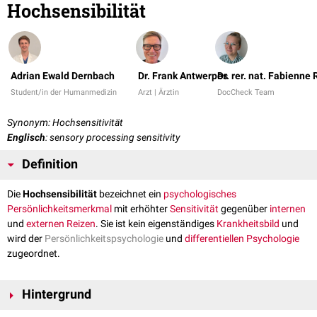
Hochsensibilität
Adrian Ewald Dernbach
Dr. Frank Antwerpes
Dr. rer. nat. Fabienne
Student/in der Humanmedizin
Arzt | Ärztin
DocCheck Team
Synonym: Hochsensitivität
Englisch
: sensory processing sensitivity
Definition
Die
Hochsensibilität
bezeichnet ein
psychologisches
Persönlichkeitsmerkmal
mit erhöhter
Sensitivität
gegenüber
internen
und
externen
Reizen
. Sie ist kein eigenständiges
Krankheitsbild
und
wird der
Persönlichkeitspsychologie
und
differentiellen Psychologie
zugeordnet.
Hintergrund