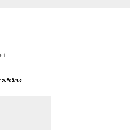
nic Prinz, Matthias Franki + 1
insulinämie