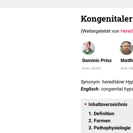
Kongenitaler
(Weitergeleitet von
Hered
Dominic Prinz
Matth
Arzt | Ärztin
Arzt | Ä
Synonym: hereditärer Hyp
Englisch
: congenital hyp
Inhaltsverzeichnis
1
Definition
2
Formen
3
Pathophysiologie