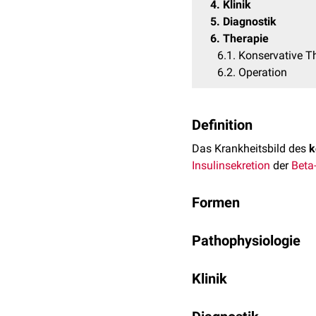
4
Klinik
5
Diagnostik
6
Therapie
6.1
Konservative T
6.2
Operation
Definition
Das Krankheitsbild des
k
Insulinsekretion
der
Beta
Formen
In Abhängigkeit vom Umf
Pathophysiologie
Fokaler kongenitaler
Die Hypersekretion der B
Globaler kongenitaler
Klinik
unterschiedliche Klinik 
Die
Erstmanifestation
der
Milde Verlaufsform: 