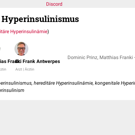
Discord
 Hyperinsulinismus
itäre Hyperinsulinämie
)
Domi
ias Franki
Dr. Frank Antwerpes
rztin
Arzt | Ärztin
erinsulinismus, hereditäre Hyperinsulinämie, kongenitale Hyper
erinsulinism