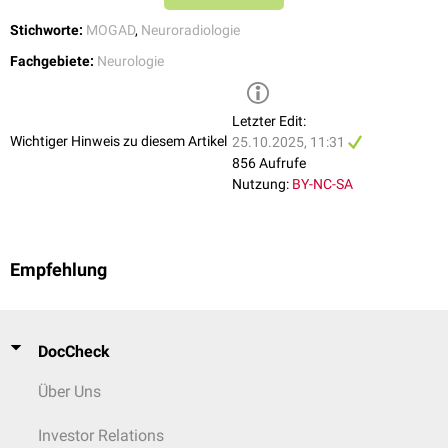
affection in Lyme neuroborreliosis.
Nature Scientific Reports, 2024
↑
Zalewski NL, et al.
Characteristics of Spontaneous Spinal Cord
Stichworte:
MOGAD
,
Neuroradiologie
Infarction and Proposed Diagnostic Criteria
. JAMA Neurology.
Fachgebiete:
Neurologie
2018.
↑
Zalewski NL, et al.
Spinal cord infarction: Clinical and imaging
insights from the periprocedural setting
. Journal of the
Letzter Edit:
Neurological Sciences. 2018.
Wichtiger Hinweis zu diesem Artikel
25.10.2025, 11:31
856 Aufrufe
Nutzung:
BY-NC-SA
Empfehlung
DocCheck
Über Uns
Investor Relations