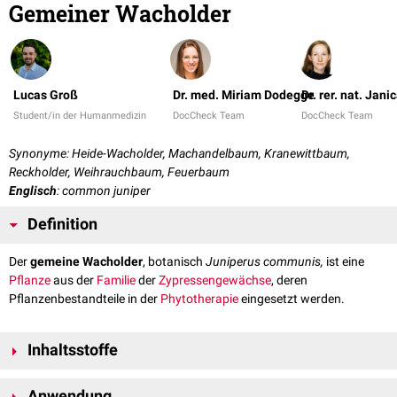
Gemeiner Wacholder
Lucas Groß
Dr. med. Miriam Dodegge
Dr. rer. nat. Jani
Student/in der Humanmedizin
DocCheck Team
DocCheck Team
Synonyme: Heide-Wacholder, Machandelbaum, Kranewittbaum,
Reckholder, Weihrauchbaum, Feuerbaum
Englisch
: common juniper
Definition
Der
gemeine Wacholder
, botanisch
Juniperus communis,
ist eine
Pflanze
aus der
Familie
der
Zypressengewächse
, deren
Pflanzenbestandteile in der
Phytotherapie
eingesetzt werden.
Inhaltsstoffe
Zur
Arzneimittelherstellung
werden vor allem die getrockneten, reifen
Anwendung