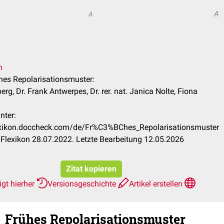
A
A
n
ühes Repolarisationsmuster:
rg, Dr. Frank Antwerpes, Dr. rer. nat. Janica Nolte, Fiona
nter:
lexikon.doccheck.com/de/Fr%C3%BChes_Repolarisationsmuster
Flexikon 28.07.2022. Letzte Bearbeitung 12.05.2026
Zitat kopieren
gt hierher
Versionsgeschichte
Artikel erstellen
Frühes Repolarisationsmuster