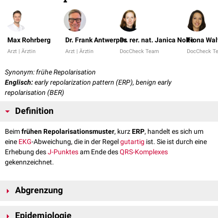
Max Rohrberg
Dr. Frank Antwerpes
Dr. rer. nat. Janica Nolte
Fiona Wal
Arzt | Ärztin
Arzt | Ärztin
DocCheck Team
DocCheck T
Synonym: frühe Repolarisation
Englisch:
early repolarization pattern (ERP), benign early
repolarisation (BER)
Definition
Beim
frühen Repolarisationsmuster
, kurz
ERP
, handelt es sich um
eine
EKG
-Abweichung, die in der Regel
gutartig
ist. Sie ist durch eine
Erhebung des
J-Punktes
am Ende des
QRS-Komplexes
gekennzeichnet.
Abgrenzung
Von einem
frühen Repolarisationssyndrom
(ERS) spricht man bei
Epidemiologie
Vorliegen eines frühen Repolarisationsmusters mit erhöhter Neigung zu