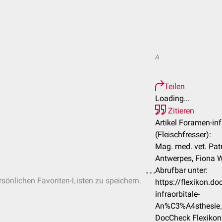
A
Teilen
Loading...
Zitieren
Artikel Foramen-inf
(Fleischfresser):
Mag. med. vet. Patr
Antwerpes, Fiona W
Abrufbar unter:
ersönlichen Favoriten-Listen zu speichern.
https://flexikon.
infraorbitale-
An%C3%A4sthesie_(
DocCheck Flexikon 