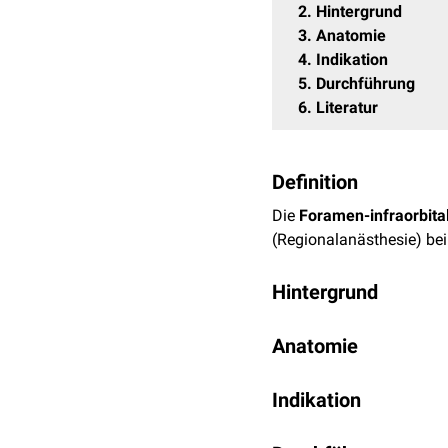
2
Hintergrund
3
Anatomie
4
Indikation
5
Durchführung
6
Literatur
Definition
Die
Foramen-infraorbita
(Regionalanästhesie) be
Hintergrund
Bei einer Leitungsanästh
Anatomie
oder
Bupivacain
) in die
kommt es zu einer Unter
Das
Foramen infraorbita
Versorgungsgebiete anäst
Indikation
des Canalis infraorbital
seinen Ursprung und beh
Mithilfe des Infraorbital