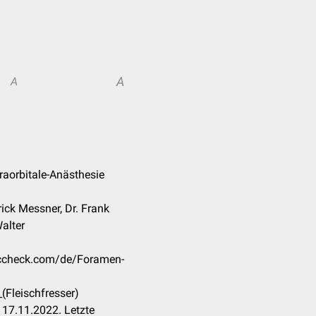
A
A
raorbitale-Anästhesie
ick Messner, Dr. Frank
alter
doccheck.com/de/Foramen-
Fleischfresser)
17.11.2022. Letzte