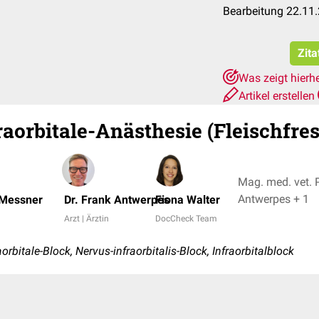
Bearbeitung 22.11
Zita
Was zeigt hierh
Artikel erstellen
aorbitale-Anästhesie (Fleischfres
Mag. med. vet. P
Antwerpes + 1
 Messner
Dr. Frank Antwerpes
Fiona Walter
Arzt | Ärztin
DocCheck Team
bitale-Block, Nervus-infraorbitalis-Block, Infraorbitalblock