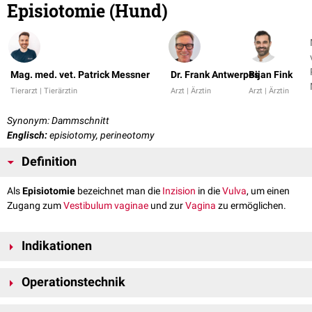
Episiotomie (Hund)
Mag. med. vet. Patrick Messner
Dr. Frank Antwerpes
Bijan Fink
Tierarzt | Tierärztin
Arzt | Ärztin
Arzt | Ärztin
Synonym: Dammschnitt
Englisch:
episiotomy, perineotomy
Definition
Als
Episiotomie
bezeichnet man die
Inzision
in die
Vulva
, um einen
Zugang zum
Vestibulum vaginae
und zur
Vagina
zu ermöglichen.
Indikationen
Episiotomien kommen bei folgenden
Indikationen
zum Einsatz:
Operationstechnik
chirurgische
Untersuchung der Vagina
Entfernung (
Resektion
) vaginaler
Neoplasien
Nach erfolgter
Prämedikation
und
Narkoseeinleitung
wird die
Hündin
für