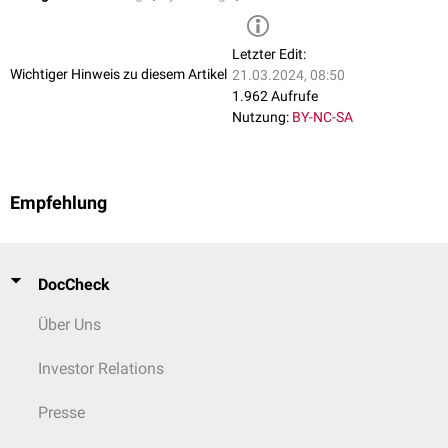
Lumen
zu setzen). Nachdem die Muskulatur und das
subkutane
Gewebe
genäht wurde, ist die Haut mit Einzelknopfnähten zu adaptieren.
Letzter Edit:
Wichtiger Hinweis zu diesem Artikel
21.03.2024, 08:50
1.962 Aufrufe
Nutzung:
BY-NC-SA
Empfehlung
DocCheck
Über Uns
Investor Relations
Presse