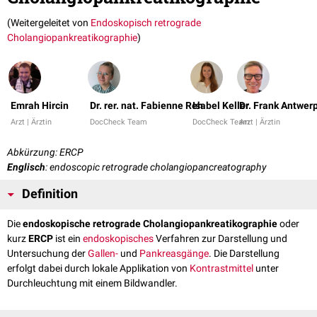
(Weitergeleitet von
Endoskopisch retrograde
Cholangiopankreatikographie
)
Emrah Hircin
Dr. rer. nat. Fabienne Reh
Isabel Keller
Dr. Frank Antwer
Arzt | Ärztin
DocCheck Team
DocCheck Team
Arzt | Ärztin
Abkürzung: ERCP
Englisch
: endoscopic retrograde cholangiopancreatography
Definition
Die
endoskopische retrograde Cholangiopankreatikographie
oder
kurz
ERCP
ist ein
endoskopisches
Verfahren zur Darstellung und
Untersuchung der
Gallen-
und
Pankreasgänge
. Die Darstellung
erfolgt dabei durch lokale Applikation von
Kontrastmittel
unter
Durchleuchtung mit einem Bildwandler.