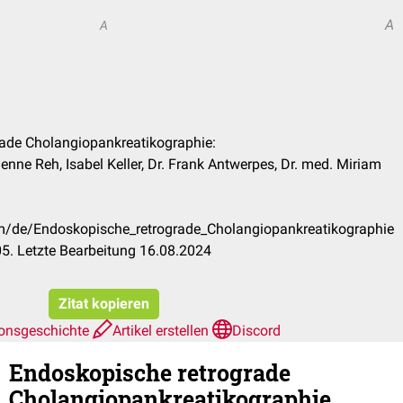
A
A
rade Cholangiopankreatikographie:
bienne Reh, Isabel Keller, Dr. Frank Antwerpes, Dr. med. Miriam
om/de/Endoskopische_retrograde_Cholangiopankreatikographie
5. Letzte Bearbeitung 16.08.2024
Zitat kopieren
ionsgeschichte
Artikel erstellen
Discord
Endoskopische retrograde
Cholangiopankreatikographie