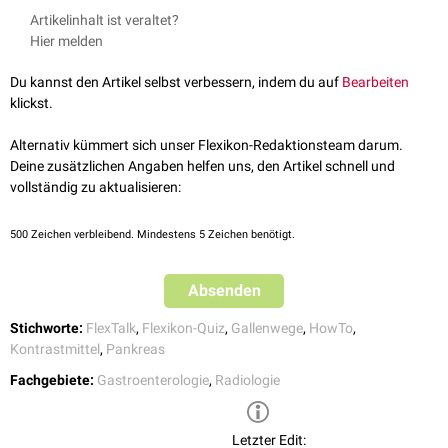
die Steinextraktion mittels
Dormiakörbchen
ERCP-Befunde
im Endoskopie-Atlas
Artikelinhalt ist veraltet?
durchgeführt werden.
FlexTalk - Die Galle
Hier melden
ERCP
Du kannst den Artikel selbst verbessern, indem du auf
Bearbeiten
klickst.
Alternativ kümmert sich unser Flexikon-Redaktionsteam darum.
Deine zusätzlichen Angaben helfen uns, den Artikel schnell und
vollständig zu aktualisieren:
500
Zeichen verbleibend. Mindestens 5 Zeichen benötigt.
Absenden
Stichworte:
FlexTalk
,
Flexikon-Quiz
,
Gallenwege
,
HowTo
,
Kontrastmittel
,
Pankreas
ERCP und elektrohydraulische Lithotripsie
Fachgebiete:
Gastroenterologie
,
Radiologie
Letzter Edit: