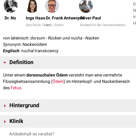
D
N
I
Dr. No
Inga Haas
Dr. Frank Antwerpes
Oliver Paul
H
DocCheck Team
Arzt | Ärztin
Student/in der Humanmedizin
+
von lateinisch: dorsum - Rücken und nucha - Nacken
Synonym: Nackenödem
Englisch
: nuchal translucency
Definition
Unter einem
dorsonuchalen Ödem
versteht man eine vermehrte
Flüssigkeitsansammlung (
Ödem
) im Hinterkopf- und Nackenbereich
des
Fetus
.
Hintergrund
Das dorsonuchale Ödem wird von der physiologischen
Klinik
Nackentransparenz
abgegrenzt, die eine normale
passagere
Flüssigkeitsansammlung im Nacken des Fetus bezeichnet. Ab einer
Das Auftreten des dorsonuchalen Ödems kann zwischen der 12. und der
Artikelinhalt ist veraltet?
Verbreiterung dieser Zone von mehr als 3 mm spricht man von einem