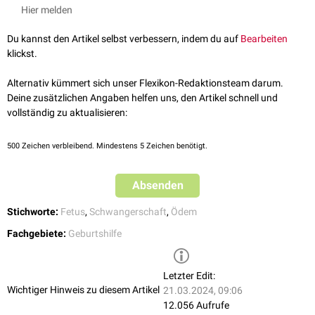
14.
Schwangerschaftswoche
durch eine
Ultraschalluntersuchung
im
Hier melden
dorsonuchalen Ödem.
Rahmen des
Ersttrimester-Screenings
festgestellt werden. Es dient als
Die Verwendung der o.a. Begriffe ist in der medizinischen Literatur
unspezifischer
Marker
für bestimmte
Chromosomenanomalien
, wie z.B.:
Du kannst den Artikel selbst verbessern, indem du auf
Bearbeiten
allerdings nicht einheitlich. Teilweise werden die Begriffe auch synonym
Down-Syndrom
(Trisomie 21)
klickst.
verwendet und das dorsonuchale Ödem als "verstärkte
Pätau-Syndrom
(Trisomie 13)
Nackentransparenz" bezeichnet.
Edwards-Syndrom
(Trisomie 18)
Alternativ kümmert sich unser Flexikon-Redaktionsteam darum.
Trisomie 10
Deine zusätzlichen Angaben helfen uns, den Artikel schnell und
Trisomie 15
vollständig zu aktualisieren:
Trisomie 16
Trisomie 22
500
Zeichen verbleibend. Mindestens 5 Zeichen benötigt.
Trisomie X
Tetrasomie 12 p
Absenden
Cornelia-de-Lange-Syndrom
EEC-Syndrom
Stichworte:
Fetus
,
Schwangerschaft
,
Ödem
Fryns-Syndrom
Joubert-Syndrom
Fachgebiete:
Geburtshilfe
Multiple-Pterygien-Syndrom
Noonan-Syndrom
Turner-Syndrom
Letzter Edit:
Smith-Lemli-Opitz-Syndrom
Wichtiger Hinweis zu diesem Artikel
21.03.2024, 09:06
12.056 Aufrufe
Beim Auftreten eines dorsonuchalen Ödems (> 3 mm) sollte ein
nicht-