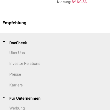
Nutzung:
BY-NC-SA
invasiver Pränataltest
(NIPT) zur Überprüfung einer
Aneuploidie
durchgeführt werden
Empfehlung
DocCheck
Über Uns
Investor Relations
Presse
Karriere
Für Unternehmen
Werbung