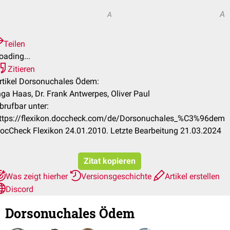
A
A
Teilen
oading...
Zitieren
rtikel Dorsonuchales Ödem:
nga Haas, Dr. Frank Antwerpes, Oliver Paul
brufbar unter:
ttps://flexikon.doccheck.com/de/Dorsonuchales_%C3%96dem
ocCheck Flexikon 24.01.2010. Letzte Bearbeitung 21.03.2024
Zitat kopieren
Was zeigt hierher
Versionsgeschichte
Artikel erstellen
Discord
Dorsonuchales Ödem