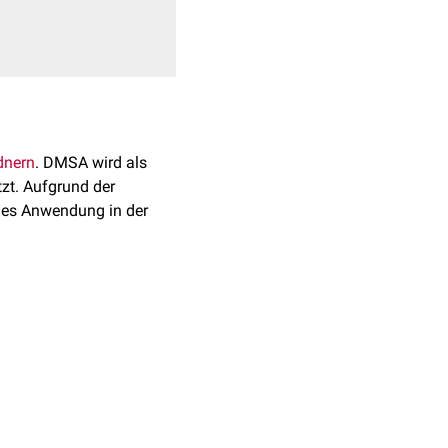
dnern
. DMSA wird als
tzt. Aufgrund der
et es Anwendung in der
(-SH) einen stabilen
. Wie alle Chelatbildner,
nk
, komplexiert und