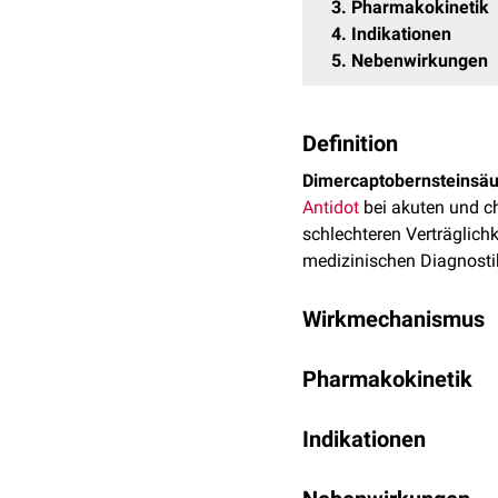
3
Pharmakokinetik
4
Indikationen
5
Nebenwirkungen
Definition
Dimercaptobernsteinsäu
Antidot
bei akuten und ch
schlechteren Verträglich
medizinischen Diagnostik
Wirkmechanismus
Der Wirkmechanismus äh
Pharmakokinetik
Chelatkomplex mit
Schw
besitzt auch DMSA kein
Die
Halbwertszeit
beträgt
ausgeschieden werden.
Indikationen
Metallvergiftungen mit
B