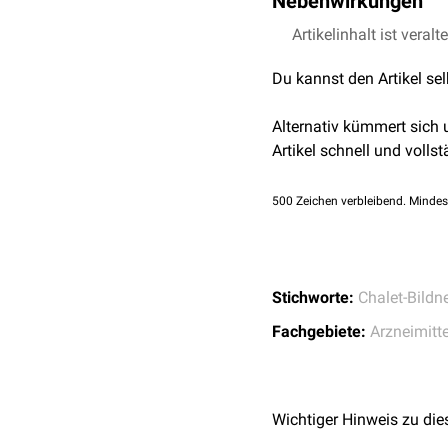
Nebenwirkungen
Zu den häufigsten mögli
Artikelinhalt ist veralt
Des Weiteren kann es zu
Du kannst den Artikel se
Transaminasen
beobacht
Bei zu schneller
intraven
Alternativ kümmert sich
Nebenwirkungen zählt DM
Artikel schnell und vollst
500
Zeichen verbleibend. Mindes
Stichworte:
Chalet-Bildn
Fachgebiete:
Arzneimitte
Wichtiger Hinweis zu die