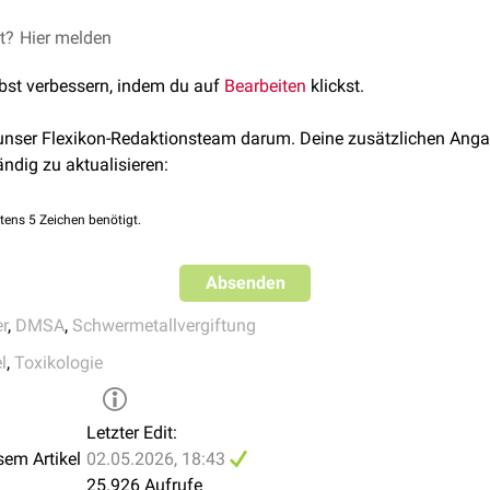
chen Nebenwirkungen gehören eine allergische Hautreaktion mi
et?
Hier melden
Fieber
und Schüttelfrost kommen. Bei etwa 50% der Patienten 
lbst verbessern, indem du auf
Bearbeiten
klickst.
et.
öser
Gabe können
Blutdruckabfall
,
Schwindel
und
Übelkeit
auftre
 unser Flexikon-Redaktionsteam darum. Deine zusätzlichen Anga
SA zu den verträglichen Antidoten bei Schwermetallvergiftung
ändig zu aktualisieren:
tens 5 Zeichen benötigt.
Absenden
er
,
DMSA
,
Schwermetallvergiftung
l
,
Toxikologie
Letzter Edit:
sem Artikel
02.05.2026, 18:43
25.926 Aufrufe