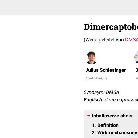
Dimercaptob
(Weitergeleitet von
DMS
Julius Schlesinger
B
Apotheker/in
N
Synonym: DMSA
Englisch:
dimercaptosucc
Inhaltsverzeichnis
1
Definition
2
Wirkmechanismu