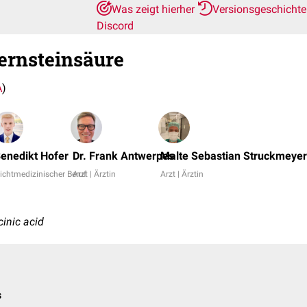
Was zeigt hierher
Versionsgeschicht
Discord
ernsteinsäure
A
)
enedikt Hofer
Dr. Frank Antwerpes
Malte Sebastian Struckmeyer
ichtmedizinischer Beruf
Arzt | Ärztin
Arzt | Ärztin
inic acid
s