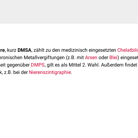
re
, kurz
DMSA
, zählt zu den medizinisch eingesetzten
Chelatbil
ronischen Metallvergiftungen (z.B. mit
Arsen
oder
Blei
) eingese
keit gegenüber
DMPS
, gilt es als Mittel 2. Wahl. Außerdem find
, z.B. bei der
Nierenszintigraphie
.
nelt dem des DMPS. DMSA bildet über seine
Sulfhydrylgruppe
ermetallen
, der mit dem
Harn
schnell ausgeschieden werden kann
e absolute
Spezifität
, wodurch auch körpereigene Metalle, wie
Zi
 ca. 3,2 Stunden.
lei
,
Arsen
und
Quecksilber
(anorganisches und organisches)