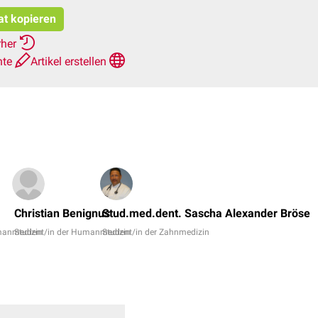
at kopieren
rher
hte
Artikel erstellen
Christian Benignus
Stud.med.dent. Sascha Alexander Bröse
manmedizin
Student/in der Humanmedizin
Student/in der Zahnmedizin