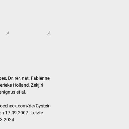
A
A
es, Dr. rer. nat. Fabienne
rieke Holland, Zekjiri
enignus et al.
.doccheck.com/de/Cystein
n 17.09.2007. Letzte
03.2024