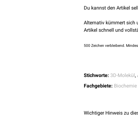
Niere
kann es zu einer
Cy
Du kannst den Artikel se
Acetylcystein
(ACC) wird 
Alternativ kümmert sich
Artikel schnell und vollst
500
Zeichen verbleibend. Mindes
Stichworte:
3D-Molekül
,
Fachgebiete:
Biochemie
Wichtiger Hinweis zu die