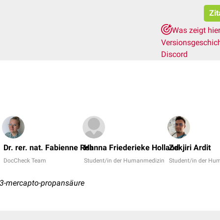
Zit
Was zeigt hie
Versionsgeschic
Discord
Dr. rer. nat. Fabienne Reh
Hanna Friederieke Holland
Zekjiri Ardit
DocCheck Team
Student/in der Humanmedizin
Student/in der Hu
-3-mercapto-propansäure