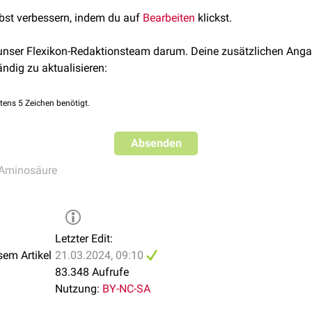
stinurie
kommen.
lbst verbessern, indem du auf
Bearbeiten
klickst.
therapeutisch als
Sekretolytikum
eingesetzt.
 unser Flexikon-Redaktionsteam darum. Deine zusätzlichen Anga
ändig zu aktualisieren:
tens 5 Zeichen benötigt.
Absenden
Aminosäure
Letzter Edit:
sem Artikel
21.03.2024, 09:10
83.348 Aufrufe
Nutzung:
BY-NC-SA