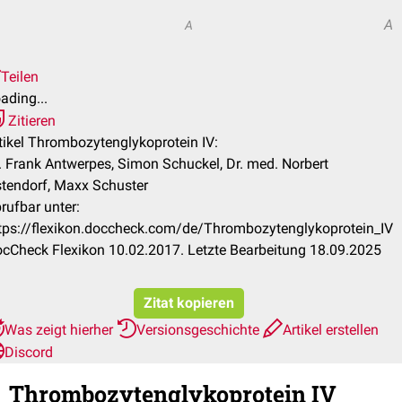
A
A
Teilen
ading...
Zitieren
tikel Thrombozytenglykoprotein IV:
. Frank Antwerpes, Simon Schuckel, Dr. med. Norbert
tendorf, Maxx Schuster
rufbar unter:
tps://flexikon.doccheck.com/de/Thrombozytenglykoprotein_IV
cCheck Flexikon 10.02.2017. Letzte Bearbeitung 18.09.2025
Zitat kopieren
Was zeigt hierher
Versionsgeschichte
Artikel erstellen
Discord
Thrombozytenglykoprotein IV