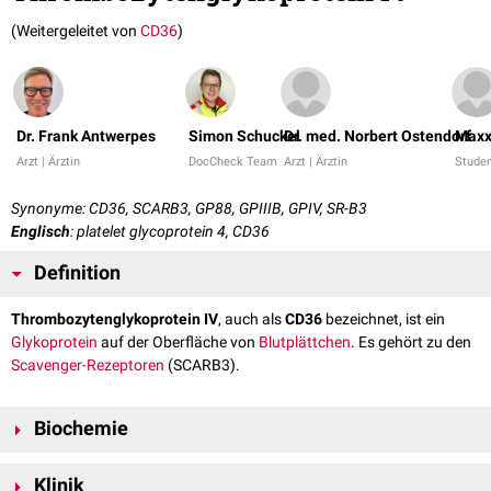
(Weitergeleitet von
CD36
)
Dr. Frank Antwerpes
Simon Schuckel
Dr. med. Norbert Ostendorf
Maxx
Arzt | Ärztin
DocCheck Team
Arzt | Ärztin
Stude
Synonyme: CD36, SCARB3, GP88, GPIIIB, GPIV, SR-B3
Englisch
: platelet glycoprotein 4, CD36
Definition
Thrombozytenglykoprotein IV
, auch als
CD36
bezeichnet, ist ein
Glykoprotein
auf der Oberfläche von
Blutplättchen
. Es gehört zu den
Scavenger-Rezeptoren
(SCARB3).
Biochemie
Thrombozytenglykoprotein IV ist ein
hoch-glykosyliertes
Klinik
Transmembranprotein
, das u.a. von Thrombozyten,
Makrophagen
und