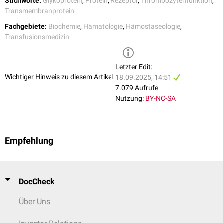
Stichworte:
Glykoprotein
,
Protein
,
Rezeptor
,
Thrombozytenfunktion
,
negative Individuen sind selten; es handelt sich um ein
hochfrequentes
Transmembranprotein
Antigen
. Es sind einzelne Fälle eines
Morbus haemolyticus neonatorum
beschrieben, der durch
Anti-CD36
bei CD36-negativen Müttern
Fachgebiete:
Biochemie
,
Hämatologie
,
Hämostaseologie
,
hervorgerufen wurde.
Transfusionsmedizin
Letzter Edit:
Wichtiger Hinweis zu diesem Artikel
18.09.2025, 14:51
7.079 Aufrufe
Nutzung:
BY-NC-SA
Empfehlung
DocCheck
Über Uns