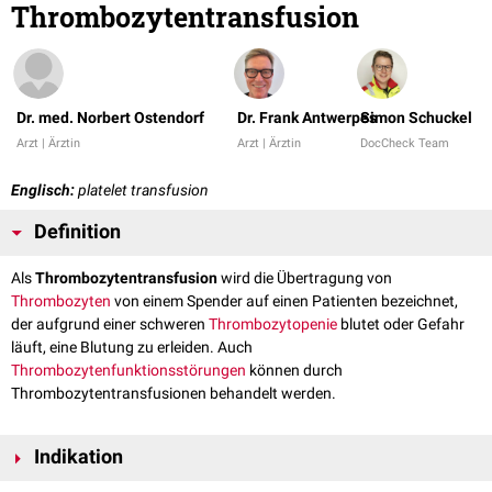
Thrombozytentransfusion
Dr. med. Norbert Ostendorf
Dr. Frank Antwerpes
Simon Schuckel
Arzt | Ärztin
Arzt | Ärztin
DocCheck Team
Englisch:
platelet transfusion
Definition
Als
Thrombozytentransfusion
wird die Übertragung von
Thrombozyten
von einem Spender auf einen Patienten bezeichnet,
der aufgrund einer schweren
Thrombozytopenie
blutet oder Gefahr
läuft, eine Blutung zu erleiden. Auch
Thrombozytenfunktionsstörungen
können durch
Thrombozytentransfusionen behandelt werden.
Indikation