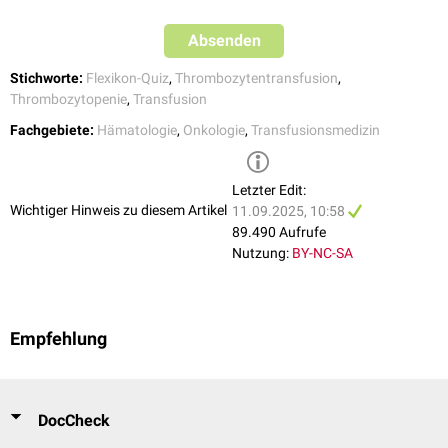
Onkologie
durchgeführt, um die durch die zytoreduktive
Chemotherapie
eine
Rhesusprophylaxe
gegeben werden. Da
i.m.-Injektionen
bei
induzierte Thrombozytopenie zu behandeln.
Thrombozytopenie verboten sind, muss ein spezielles, i.v. verwendbares
Absenden
Produkt eingesetzt werden.
Stichworte:
Flexikon-Quiz
,
Thrombozytentransfusion
,
Thrombozytopenie
,
Transfusion
Fachgebiete:
Hämatologie
,
Onkologie
,
Transfusionsmedizin
Letzter Edit:
Wichtiger Hinweis zu diesem Artikel
11.09.2025, 10:58
89.490 Aufrufe
Nutzung:
BY-NC-SA
Empfehlung
DocCheck