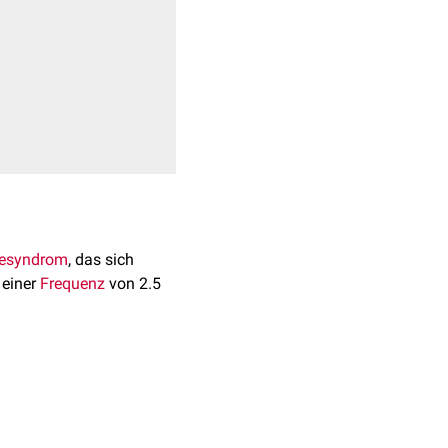
siesyndrom
, das sich
 einer
Frequenz
von 2.5
a 6 bis 8 von 100.000
Rolle bei der