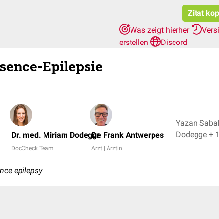
Zitat ko
Was zeigt hierher
Vers
erstellen
Discord
sence-Epilepsie
Yazan Sabah
Dodegge + 
Dr. med. Miriam Dodegge
Dr. Frank Antwerpes
DocCheck Team
Arzt | Ärztin
nce epilepsy