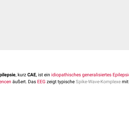
pilepsie
, kurz
CAE
, ist ein
idiopathisches generalisiertes Epilep
encen
äußert. Das
EEG
zeigt typische
Spike-Wave-Komplexe
mit
is 15 % der kindlichen
Epilepsien
aus. Die
Inzidenz
liegt bei etw
was häufiger betroffen als Jungen.
rkrankung, vermutlich spielen jedoch auch Umweltfaktoren eine 