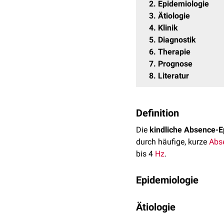
2
Epidemiologie
3
Ätiologie
4
Klinik
5
Diagnostik
6
Therapie
7
Prognose
8
Literatur
Definition
Die
kindliche Absence-E
durch häufige, kurze
Abs
bis 4
Hz
.
Epidemiologie
Die CAE macht etwa 10 b
Ätiologie
Kindern. Mädchen sind et
CAE ist eine
genetische
E