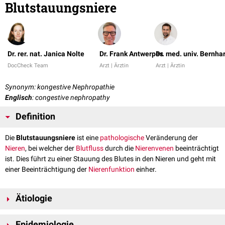
Blutstauungsniere
Dr. rer. nat. Janica Nolte
Dr. Frank Antwerpes
Dr. med. univ. Bernha
DocCheck Team
Arzt | Ärztin
Arzt | Ärztin
Synonym: kongestive Nephropathie
Englisch
: congestive nephropathy
Definition
Die
Blutstauungsniere
ist eine
pathologische
Veränderung der
Nieren
, bei welcher der
Blutfluss
durch die
Nierenvenen
beeinträchtigt
ist. Dies führt zu einer Stauung des Blutes in den Nieren und geht mit
einer Beeinträchtigung der
Nierenfunktion
einher.
Ätiologie
Die Blutstauungsniere kann verschiedene Ursachen haben, zum Beispiel:
Epidemiologie