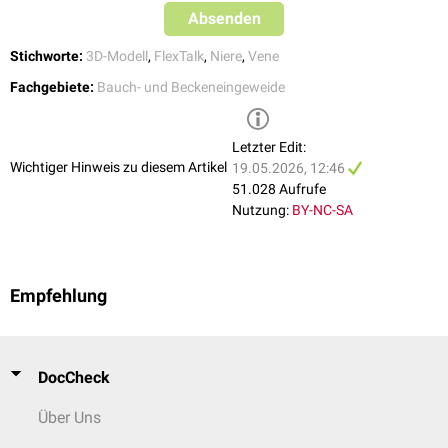
Absenden
Stichworte:
3D-Modell
,
FlexTalk
,
Niere
,
Vene
Fachgebiete:
Bauch- und Beckeneingeweide
Abdomensonographie mit Nussknacker-Phänomen
Letzter Edit:
Wichtiger Hinweis zu diesem Artikel
19.05.2026, 12:46
51.028 Aufrufe
Nutzung:
BY-NC-SA
Zuflüsse
Die linke Vena renalis kann zusätzlich folgende Venen aufnehmen:
Vena phrenica inferior
sinistra
Empfehlung
Vena suprarenalis
sinistra
Vena testicularis
sinistra (Mann) bzw.
Vena ovarica
sinistra (Frau)
Vena lumbalis
II sinistra
Auf der rechten Körperhälfte münden diese Venen meist direkt in die
DocCheck
Vena cava inferior.
Über Uns