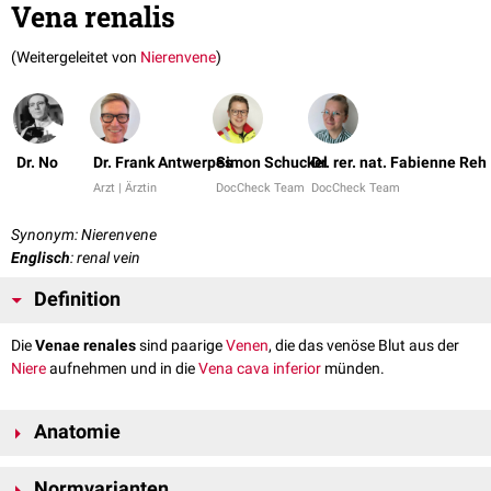
Vena renalis
(Weitergeleitet von
Nierenvene
)
Dr. No
Dr. Frank Antwerpes
Simon Schuckel
Dr. rer. nat. Fabienne Reh
Arzt | Ärztin
DocCheck Team
DocCheck Team
Synonym: Nierenvene
Englisch
: renal vein
Definition
Die
Venae renales
sind paarige
Venen
, die das venöse Blut aus der
Niere
aufnehmen und in die
Vena cava inferior
münden.
Anatomie
Man unterscheidet:
Normvarianten